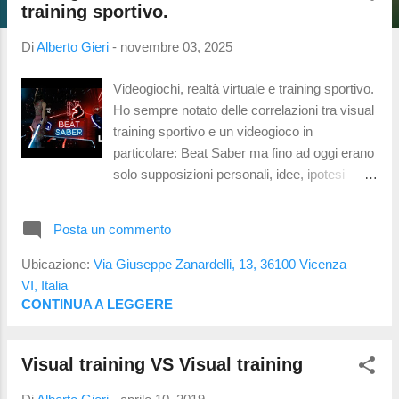
t
training sportivo.
Di
Alberto Gieri
-
novembre 03, 2025
Videogiochi, realtà virtuale e training sportivo.
Ho sempre notato delle correlazioni tra visual
training sportivo e un videogioco in
particolare: Beat Saber ma fino ad oggi erano
solo supposizioni personali, idee, ipotesi
senza alcuna prova. Visual Training Sportivo:
questo sconosciuto. Ma facciamo un passo
Posta un commento
indietro: cosa è il visual training sportivo? Si
tratta di un allenamento del sistema visivo
Ubicazione:
Via Giuseppe Zanardelli, 13, 36100 Vicenza
che può essere mirato a migliorare
VI, Italia
determinate abilità motorie e percettive . Si
CONTINUA A LEGGERE
allenano la visione periferica per capire cosa
c'è attorno a noi e la reazione occhio-mano:
Visual training VS Visual training
vedo, quindi reagisco. Uno degli esercizi del
Metodo Cagno (detesto quado c'è un