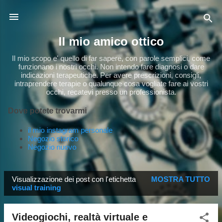
Passa ai contenuti principali
Il mio amico ottico
Il mio scopo e' quello di far sapere, con parole semplici, come
funzionano i nostri occhi. Non intendo fare diagnosi o dare
indicazioni terapeutiche. Per avere prescrizioni, consigli,
intraprendere terapie o qualunque cosa vogliate fare ai vostri
occhi, recatevi presso un professionista.
Dove potete trovarmi
il mio instagram personale
Negozio storico
Negozio nuovo
Visualizzazione dei post con l'etichetta
MOSTRA TUTTO
P
visual training
o
s
Videogiochi, realtà virtuale e