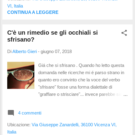
trattamenti antiriflesso sono piú resistenti, é
VI, Italia
piú difficile graffiarlo. Dove diventa
CONTINUA A LEGGERE
necessario l'uso di lenti in vetro minerale? In
linea di massima quando ci sono aberrazioni
C'è un rimedio se gli occhiali si
ottiche o in presenza di elevata sensibilitá. Le
sfrisano?
aberrazioni sono misurabili... ma come ci si
puó rendere conto di avere una sensibilitá
Di
Alberto Gieri
-
giugno 07, 2018
elevata? In genere sono persone a cui da giá
fastidio la sola presenza delle lenti di
Giá che si sfrisano . Quando ho letto questa
presentazione , quelle di plastica di scarsa
domanda nelle ricerche mi é parso strano in
qualitá, montate sugli occhiali da vista prima
quanto ero convinto che la voce del verbo
di montare lenti oftalmiche graduate. Lo
"sfrisare" fosse una forma dialettale di
stesso effetto puó esserci...
"graffiare o strisciare"... invece parebbe sia
una forma di italiano corretto ! Detto questo
andiamo a rispondere alla domanda: C'è un
4 commenti
rimedio se gli occhiali si sfrisano? Chi lavora
con le lenti vi dirá di no. Ma anche si, ma
Ubicazione:
Via Giuseppe Zanardelli, 36100 Vicenza VI,
invece no. Confusi? Su youtube potrete
Italia