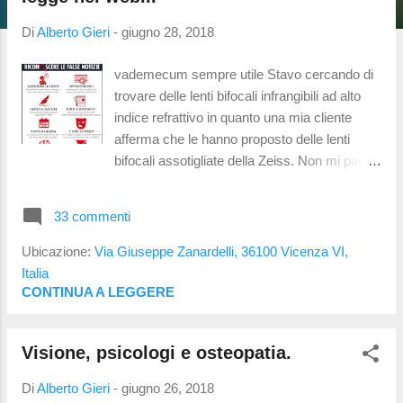
t
Di
Alberto Gieri
-
giugno 28, 2018
vademecum sempre utile Stavo cercando di
trovare delle lenti bifocali infrangibili ad alto
indice refrattivo in quanto una mia cliente
afferma che le hanno proposto delle lenti
bifocali assotigliate della Zeiss. Non mi pare
esistano, ma visto che mi ha messo la pulce
nell'orecchio ho cominciato a cercare e mi
33 commenti
sono imbattuto in questo post : si tratta di un
gruppo del quale preferirei non fare il nome
Ubicazione:
Via Giuseppe Zanardelli, 36100 Vicenza VI,
ma di cui commenteró alcune parti, che
Italia
ritengo inesatte o fuorvianti, usando il colore
CONTINUA A LEGGERE
rosso . Il testo originale dell'articolo sará in
corsivo. Mi permetto di commentare l'articolo
Visione, psicologi e osteopatia.
per il fatto che appaio tra le fonti ispirative
citate. Spero che le inesattezze siano state
Di
Alberto Gieri
-
giugno 26, 2018
generate in buona fede , per cercare di