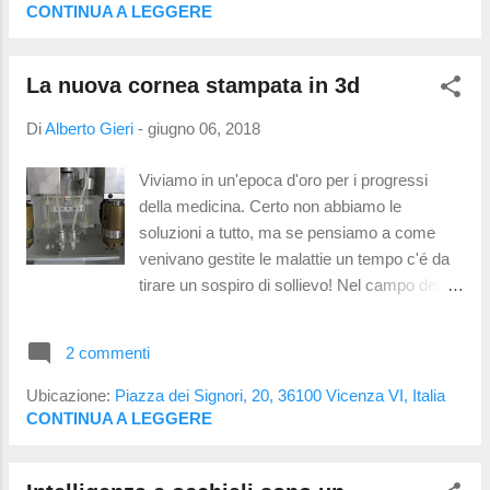
trovare un sacco di video a
CONTINUA A LEGGERE
riguardo; troverete anche articoli nei blog di
persone che, con paste abrasive di varia
La nuova cornea stampata in 3d
natura, lucidano la superficie di lenti
graffiate... Ma dovete prestare attenzione a
Di
Alberto Gieri
-
giugno 06, 2018
cio che vi diró : sono pratiche che non fanno
bene ai vostri occhi perché vanno a
Viviamo in un'epoca d'oro per i progressi
modificare le proprietá ottiche della lente ed il
della medicina. Certo non abbiamo le
potere refrattivo. Per comprendere meglio
soluzioni a tutto, ma se pensiamo a come
andiamo a vedere cos'é un graffio; si tratta di
venivano gestite le malattie un tempo c'é da
un microsolco, piú o meno profondo, sulla
tirare un sospiro di sollievo! Nel campo della
superficie della lente. Abbiamo quindi una
medicina dell'occhio sono stati sviluppati
es...
cristallini che sono un miracolo di ingegneria
2 commenti
e si sta lavorando ad una sorta di retina
artificiale. Vengono studiate e sviluppate
Ubicazione:
Piazza dei Signori, 20, 36100 Vicenza VI, Italia
terapie che fanno pensare al miracolo !
CONTINUA A LEGGERE
Purtroppo parti "di ricambio" come la cornea
devono provenire da donatori (non viventi), il