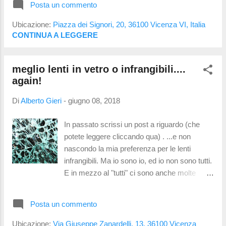
eccessiva potrebbe essere confortevole ma
Posta un commento
influirà! Beh, un po' si.... ma in modo forse
impigrire il sistema accomodativo, una
poco percepibile per l'utente finale. Al centro
Ubicazione:
Piazza dei Signori, 20, 36100 Vicenza VI, Italia
gradazione troppo bassa potrebbe affaticare
del nuovo regolamento ci sono le persone e i
CONTINUA A LEGGERE
la vista....
loro dati. Quando affidiamo i nostri dati a
qualcuno questo ne diventerà custode con
meglio lenti in vetro o infrangibili....
notevoli responsabilità. Non dovrà quindi
again!
diffonderli o utilizzarli se non per i fini preposti
nell'informativa della privacy. Inoltre, come
Di
Alberto Gieri
-
giugno 08, 2018
custode, dovrà far di tutto per tutelarli, evitare
che vengano rubati, conservarli. Scelta
In passato scrissi un post a riguardo (che
multipla. Le nuove informative per la privacy
potete leggere cliccando qua) . ...e non
dovranno permettere di scegliere come
nascondo la mia preferenza per le lenti
verranno usati i dati e informare per quanto
infrangibili. Ma io sono io, ed io non sono tutti.
tempo verranno conservati; oltre alla classica
E in mezzo al "tutti" ci sono anche molte
firma di tratta...
persone che preferiscono le lenti in vetro. Il
vetro é pesante, se cade si puó rompere (non
Posta un commento
é detto ma a volte succede) e di sua natura
non blocca i raggi ultravioletti. Tuttavia i
Ubicazione:
Via Giuseppe Zanardelli, 13, 36100 Vicenza