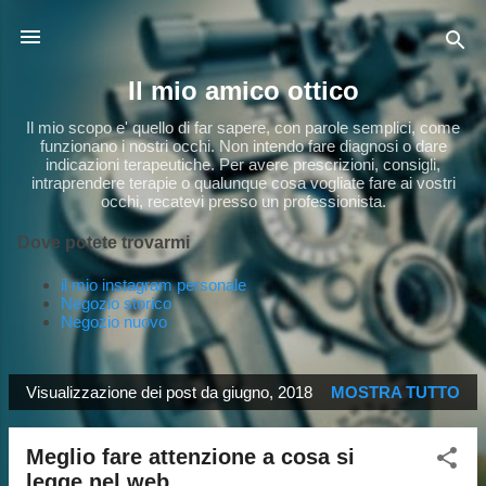
Passa ai contenuti principali
Il mio amico ottico
Il mio scopo e' quello di far sapere, con parole semplici, come
funzionano i nostri occhi. Non intendo fare diagnosi o dare
indicazioni terapeutiche. Per avere prescrizioni, consigli,
intraprendere terapie o qualunque cosa vogliate fare ai vostri
occhi, recatevi presso un professionista.
Dove potete trovarmi
il mio instagram personale
Negozio storico
Negozio nuovo
Visualizzazione dei post da giugno, 2018
MOSTRA TUTTO
P
o
Meglio fare attenzione a cosa si
s
legge nel web...