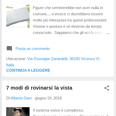
semplificare i concetti di ottica... e non a fini di
Figure che sembrerebbe non aver nulla in
marketing! Buona lettura: Lenti ultrasottili per
comune.... e invece ci dovrebbero essere
miopia elevata e per tutti gli altri difetti visivi
molte piú interazioni tra questi professionisti.
Per quali difetti della vista si possono ottenere
Visione e postura é un binomio da tempo
queste tipologie di lenti? In real...
conosciuto : Sappiamo che gli occhi sono
una importantissima interfaccia verso il
mondo esterno perché ci permettono di
Posta un commento
interpretare forme e colori; insieme all'udito e
alla propriocezione (percezione muscolare e
Ubicazione:
Via Giuseppe Zanardelli, 36100 Vicenza VI,
di equilibrio) riusciamo a stabilire la nostra
Italia
posizione nello spazio. Ne parlava
CONTINUA A LEGGERE
Skeffington giá negli anni 50 sostenendo che
i processi visivi lavorassero su 4 aree che
7 modi di rovinarsi la vista
rispondevano alle domande: Dove? per
l'identificazione della posizione di oggetti
Di
Alberto Gieri
-
giugno 19, 2018
Cosa? per l'identificazione dell'oggetto stesso
Chi sono? domanda atta a valutare la propria
Il sistema visivo é complesso.
posizione nello spazio circostante Processo