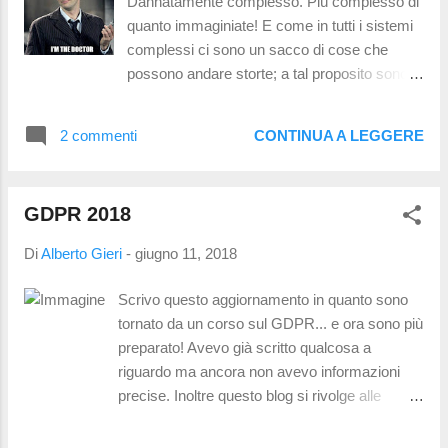
Dannatamente complesso. Piú complesso di
uditivo-verbale che corrisponde alla capacitá
quanto immaginiate! E come in tutti i sistemi
di organizzare le esperienze in processi
complessi ci sono un sacco di cose che
cognitivi di rapido accesso. Insomma gli
possono andare storte; a tal proposito sono
occhi ci servono a vedere ma anche a stare
un sacco di cose che vengono fatte
in equilibrio ! Se vole...
abitualmente e che sono potenzialmente
2 commenti
CONTINUA A LEGGERE
incompatibili col sistema visivo. Il piú delle
volte i peggiori nemici della nostra vista
siamo noi stessi; andiamo a vedere in che
GDPR 2018
modo ci si puó danneggiare: Occhiali senza
controlli Una pratica abbastanza diffusa é
Di
Alberto Gieri
-
giugno 11, 2018
quella di acquistare occhiali senza aver fatto
nessun tipo di controllo. Com'é possibile?
Scrivo questo aggiornamento in quanto sono
Beh é molto semplice in quanto molti occhiali
tornato da un corso sul GDPR... e ora sono più
vengono spesso acquistati in autogrill,
preparato! Avevo già scritto qualcosa a
edicole e ferramenta... sono i premontati. Li
riguardo ma ancora non avevo informazioni
provate, ci vedete e li usate... ma siamo
precise. Inoltre questo blog si rivolge alle
sicuri che quelle diottrie che avete scelto
persone, non ad altri ottici! Quindi, come
facciano al caso vostro? Una gradazione
influirà il GDPR sulla vita quotidiana? Non