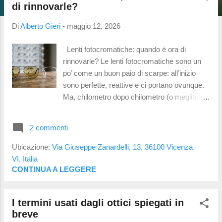
t
di rinnovarle?
Di
Alberto Gieri
-
maggio 12, 2026
Lenti fotocromatiche: quando è ora di
rinnovarle? Le lenti fotocromatiche sono un
po’ come un buon paio di scarpe: all’inizio
sono perfette, reattive e ci portano ovunque.
Ma, chilometro dopo chilometro (o meglio,
raggio UV dopo raggio UV), iniziano a
mostrare i segni del tempo. In negozio molti
2 commenti
mi chiedono: "Ma queste lenti Transitions
hanno una scadenza?" . Non c'è una data
Ubicazione:
Via Giuseppe Zanardelli, 13, 36100 Vicenza
scritta sulla confezione, ma c'è un momento
VI, Italia
in cui la lente smette di fare il suo lavoro
CONTINUA A LEGGERE
come dovrebbe. Il limite dei due anni (e oltre)
La tecnologia che sta dietro a colossi come
I termini usati dagli ottici spiegati in
Transitions , Zeiss o Seiko è pazzesca, ma si
breve
basa su molecole "vive" che si muovono