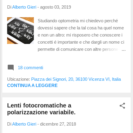
fisicamente dentro la lente. Dopo circa 2.000
Di
Alberto Gieri
-
agosto 03, 2019
cicli di attivazione — che in media
corrispondono a un paio d'anni di vita —
Studiando optometria mi chiedevo perché
queste molecole iniziano a perdere smalto.
dovessi sapere che la tal cosa ha quel nome
Cosa succede dopo questo periodo?
e non un altro: mi risposero che conoscere i
Perdono lo scatto: Non sono più così veloci
concetti é importante e che dargli un nome ci
nel passare dal chiaro allo scuro. L’ombra
permette di comunicare con altre persone
residua: In ufficio la lente ...
che conoscono gli stessi concetti. A tal
proposito ho pensato di creare un piccolo
18 commenti
vocabolario per capire cosa dicono gli ottici
quando parlano ai clienti. Conoscendo questo
Ubicazione:
Piazza dei Signori, 20, 36100 Vicenza VI, Italia
vocabolario anche il cliente saprá cosa
CONTINUA A LEGGERE
chiedere all'ottico. Termini sulle capacitá
visive Decimi Spesso confusi con le diottire ,
Lenti fotocromatiche a
i decimi indicano la capacitá di distinguere
polarizzazione variabile.
dettagli minuti a distanze elevate. In un
occhio ideale e perfetto si potrebbe arrivare a
Di
Alberto Gieri
-
dicembre 27, 2018
20/10. Personalmente non ho conosciuto