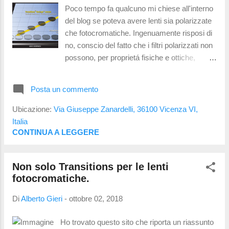
nessuno con tali capacitá ma ho potuto
Poco tempo fa qualcuno mi chiese all'interno
vedere persone in grado di distinguere 16/10.
del blog se poteva avere lenti sia polarizzate
La quantitá accettata come buona e che
che fotocromatiche. Ingenuamente risposi di
indica un ottimale stato visivo é quella di
no, conscio del fatto che i filtri polarizzati non
10/10. Diottrie Definisce il potere di una lente .
possono, per proprietá fisiche e ottiche,
Maggiore é il numero espresso e piú spessa
essere troppo chiari (colorazione tra il 40 e
sará la lente. Diot...
50%) e rimangono inutilizzabili nella guida
Posta un commento
notturna. Ho di recente scoperto l'esistenza
delle Transition Vantage ; prodotte da
Ubicazione:
Via Giuseppe Zanardelli, 36100 Vicenza VI,
Transitions ma non commercializzate in Italia
Italia
dai canali principali. Si tratta di lenti Transition
CONTINUA A LEGGERE
fotocromatiche con polarizzazione variabile .
Significa che con i raggi UV diventano scure
Non solo Transitions per le lenti
e polarizzate, mentre in assenza di raggi UV
fotocromatiche.
tornano chiare ed anche la polarizzazione
sparisce. Quando tornano ad essere chiara
Di
Alberto Gieri
-
ottobre 02, 2018
hanno un residuo di colore del 15% circa.
Sono dunque classificabili come filtro di
Ho trovato questo sito che riporta un riassunto