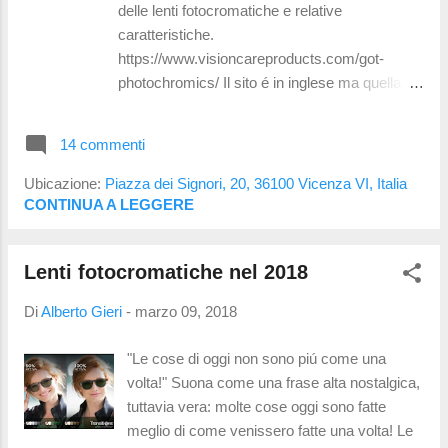
classe 0. Un ripassino sulle classi dei filtri. I
delle lenti fotocromatiche e relative
filtri di classe 0 hanno un assorbimento della
caratteristiche.
luce compreso tra lo 0 e il 19% e sono
https://www.visioncareproducts.com/got-
utilizzabili alla guida sia d...
photochromics/ Il sito é in inglese ma quella
che segue é la traduzione in italiano fatta da
me e a cui ho aggiunto i miei commenti
14 commenti
evidenziati in giallo . Transitions Signature VII,
Xctractive and Vantage Ideali per avere lenti
Ubicazione:
Piazza dei Signori, 20, 36100 Vicenza VI, Italia
completamente trasparenti in interni, le
CONTINUA A LEGGERE
Transitions Signature VII offrono una velocità di
dissolvenza elevata e sono adatti a qualsiasi
Lenti fotocromatiche nel 2018
età, compresi i bambini. Sono disponibili in
grigio, marrone e verde grafite, zaffiro, ambra,
Di
Alberto Gieri
-
marzo 09, 2018
ametista e smeraldo. Le lenti Transition
XTRActive, disponibili anche in grigio, marrone
"Le cose di oggi non sono piú come una
e verde grafite, sono esterne più scure per
volta!" Suona come una frase alta nostalgica,
proteggere dal sole. Le lenti XTRActive sono
tuttavia vera: molte cose oggi sono fatte
leggermente colorate all'interno e si scuriscono
meglio di come venissero fatte una volta! Le
dietro il parabrezza di un'auto. Le lenti