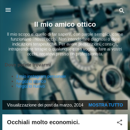
Passa ai contenuti principali
Il mio amico ottico
Il mio scopo e' quello di far sapere, con parole semplici, come
funzionano i nostri occhi. Non intendo fare diagnosi o dare
indicazioni terapeutiche. Per avere prescrizioni, consigli,
intraprendere terapie o qualunque cosa vogliate fare ai vostri
occhi, recatevi presso un professionista.
Dove potete trovarmi
il mio instagram personale
Negozio storico
Negozio nuovo
Visualizzazione dei post da marzo, 2014
MOSTRA TUTTO
P
o
Occhiali molto economici.
s