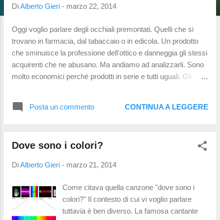
t
Di
Alberto Gieri
-
marzo 22, 2014
Oggi voglio parlare degli occhiali premontati. Quelli che si
trovano in farmacia, dal tabaccaio o in edicola. Un prodotto
che sminuisce la professione dell'ottico e danneggia gli stessi
acquirenti che ne abusano. Ma andiamo ad analizzarli. Sono
molto economici perché prodotti in serie e tutti uguali. Gli
occhiali tradizionali sono costruiti da lastre che vengono
fresate, lucidate, lavorate. Subiscono procedimenti di
Posta un commento
CONTINUA A LEGGERE
levigazione (burattatura) che durano ore! I brillantini sono
spesso applicati a mano, vengono assemblati e controllati e
devono superare determinati standard per sostenere gli sforzi
Dove sono i colori?
durante il montaggio delle lenti. I premontati sono stampati.
Plastica iniettata in uno stampo. Fine. Le lenti? stesso
Di
Alberto Gieri
-
marzo 21, 2014
procedimento: policarbonato iniettato in stampi. Una
macchina assembla il tutto. Fatto l'occhiale. Ma andiamo ad
Come citava quella canzone "dove sono i
analizzarne vantaggi e svantaggi. Tra i vantaggi vi è il costo
colori?" Il contesto di cui vi voglio parlare
contenuto, la disponibilità immediata e la diffusione capillare.
tuttavia è ben diverso. La famosa cantante
Q...