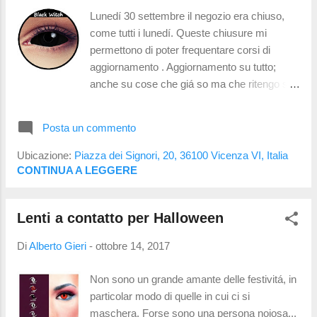
emessi comunicati che esortano a fare
Lunedí 30 settembre il negozio era chiuso,
attenzione e ad affidarsi a personale
come tutti i lunedí. Queste chiusure mi
competente nella gestione delle lenti a
permettono di poter frequentare corsi di
contatto. I rischi É doveroso ricordare che le
aggiornamento . Aggiornamento su tutto;
lenti a contatto sono dispositivi medici che
anche su cose che giá so ma che ritengo sia
interagiscono direttamente con l'occhio , la
utile ripassare. Nello specifico, Lunedí 30
lacrima e le palpebre. Tali interazioni
settembre ero ad un corso di Mark'ennovy;
comportano dei rischi l...
Posta un commento
producono lenti a contatto morbide su misura
e prendono molto sul serio la contattologia ! Il
Ubicazione:
Piazza dei Signori, 20, 36100 Vicenza VI, Italia
relatore, parlando di problemi legati all'uso
CONTINUA A LEGGERE
improprio delle lenti a contatto, ha definito
Halloween un "delirio totale" perché é il
Lenti a contatto per Halloween
periodo in cui vedono il maggior numero di
cheratiti, congiuntiviti et simili. La definizione
Di
Alberto Gieri
-
ottobre 14, 2017
mi ha fatto sorridere, ma é una presa di
posizione che condivido pienamente! E a
Non sono un grande amante delle festivitá, in
quanto pare non sono l'unico: all'FDA
particolar modo di quelle in cui ci si
arrivano segnalazioni di ulcere corneali in
maschera. Forse sono una persona noiosa...