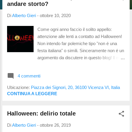
t
andare storto?
Di
Alberto Gieri
-
ottobre 10, 2020
Come ogni anno faccio il solito appello:
attenzione alle lenti a contatto ad Halloween!
Non intendo far polemiche tipo "non é una
festa italiana" o simili. Sinceramente non é un
argomento da discutere in questo blog! Il mio
interesse é sensibilizzare le persone riguardo
la propria salute visiva.... In questo caso
4 commenti
specifico parliamo di lenti a contatto
cosmetiche e come prevenire i problemi (ed
Ubicazione:
Piazza dei Signori, 20, 36100 Vicenza VI, Italia
eventuali, noiose, visite al pronto soccorso il
CONTINUA A LEGGERE
31 Ottobre). Perché proprio ad Halloween? É
uno dei periodi dell'anno in cui si registra un
Halloween: delirio totale
aumento di congiuntiviti e cheratiti dovute ad
un errato uso delle lenti a contatto
Di
Alberto Gieri
-
ottobre 26, 2019
cosmetiche; giá da qualche anno vengono