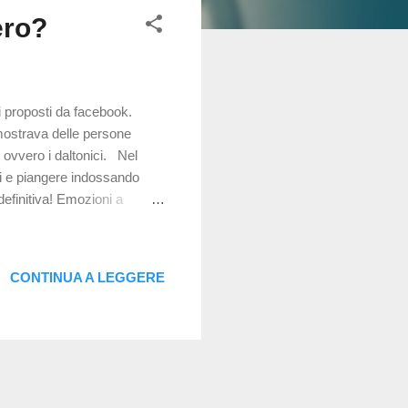
ero?
i proposti da facebook.
mostrava delle persone
.. ovvero i daltonici. Nel
i e piangere indossando
definitiva! Emozioni a
generalista per definire le
r capirci qualcosa: Partiamo
 alla comprensione delle
CONTINUA A LEGGERE
 permettono di percepire i