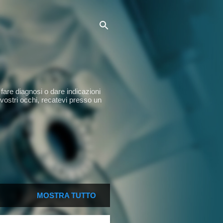
fare diagnosi o dare indicazioni
 vostri occhi, recatevi presso un
MOSTRA TUTTO