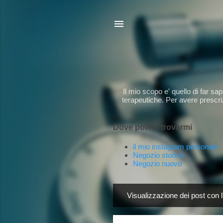
Il mio scopo e' quello di far s
terapeutiche. Per avere prescriz
Dove potete trovarmi
il mio instagram personale
Negozio storico
Negozio nuovo
Visualizzazione dei post con l
P
o