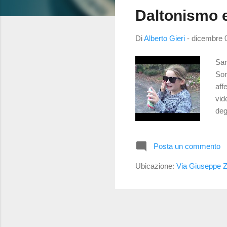
s
Daltonismo e
t
Di
Alberto Gieri
-
dicembre 
Sar
Son
aff
vid
deg
pal
dis
Posta un commento
da 
ond
Ubicazione:
Via Giuseppe Za
col