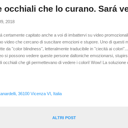
 occhiali che lo curano. Sará v
09, 2018
á certamente capitato anche a voi di imbattervi su video promozional
o video che cercano di suscitare emozioni e stupore. Uno di questi 
ette da "color blindness", letteralmente traducibile in "ciecitá ai colori".
eo si possono vedere queste persone daltoniche emozionarsi, stupirs
li occhiali che gli permettevano di vedere i colori! Wow! La soluzione 
ate! E invece no.... Non per tutti almeno. Daltonico infatti é un termine 
cromatopsie, che a loro volta si dividono per tipologia e gravitá. ...pe
alcuni concetti anatomici di base : gli occhi hanno cellule predisposte
e luminose chiamati coni e bastoncelli e siti nella retina. Quelli che ci
nardelli, 36100 Vicenza VI, Italia
ori sono i coni e si dividono nella gestione di ...
ALTRI POST