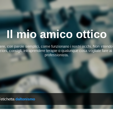
Passa ai contenuti principali
Il mio amico ottico
apere, con parole semplici, come funzionano i nostri occhi. Non intendo 
ioni, consigli, intraprendere terapie o qualunque cosa vogliate fare ai
professionista.
'etichetta
daltonismo