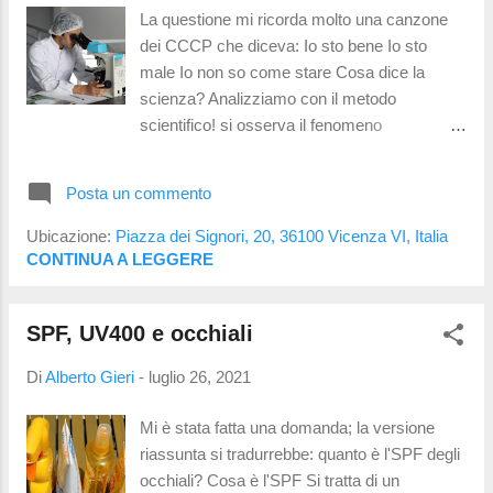
possiamo anche considerarli in fase di
La questione mi ricorda molto una canzone
sviluppo, considerando che la normalitá nel
dei CCCP che diceva: Io sto bene Io sto
bambino é l'ipermetropia (occhio "corto" che
male Io non so come stare Cosa dice la
necessita di accomodazione per focalizzare
scienza? Analizziamo con il metodo
da distante) che si dovrebbe sviluppar...
scientifico! si osserva il fenomeno
raccogliendo dati si formula una ipotesi si
verifica l'ipotesi attraverso esperimenti
Posta un commento
l'ipotesi é confermata? SI, si formula una
legge che spiega il fenomeno NO, si
Ubicazione:
Piazza dei Signori, 20, 36100 Vicenza VI, Italia
formulano nuove ipotesi e si riprende dal
CONTINUA A LEGGERE
secondo punto Il metodo scientifico é uno
strumento molto valido e non esclude che, se
SPF, UV400 e occhiali
alla luce di nuove scoperte, si possano
rivedere affermazioni passate. Parliamo di
Di
Alberto Gieri
-
luglio 26, 2021
raggi Ultravioletti. I raggi UV vengono emessi
dal sole e filtrati dall'atmosfera. Sulla terra ne
Mi è stata fatta una domanda; la versione
arriva solo una piccola parte . Si tratta di
riassunta si tradurrebbe: quanto è l'SPF degli
radiazione elettromagnetica a lunghezza
occhiali? Cosa è l'SPF Si tratta di un