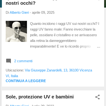
t
nostri occhi?
Di
Alberto Gieri
-
aprile 09, 2025
Quanto incidono i raggi UV sui nostri occhi? I
raggi UV fanno male: Fanno invecchiare la
pelle, ossidano il cristallino e se arrivassero
alla retina la danneggerebbero
irreparabilmente! E ve lo ricordo proprio
adesso che le giornate si allungano e
l'esposizione ai raggi solari aumenta. In
2 commenti
pratica nulla di nuovo sotto il sole
(letteralmente). Tuttavia un recente studio
Ubicazione:
Via Giuseppe Zanardelli, 13, 36100 Vicenza
svolto in Svizzera ha valutato il metodo con
VI, Italia
cui misuriamo i raggi ultravioletti che arrivano
CONTINUA A LEGGERE
ai nostri occhi e i risultati sono piuttosto
interessanti . Nuovi punti di vista Siamo
Sole, protezione UV e bambini
abituati a valutare l'indice UV che arriva sulla
terra (UVI, acronimo di Ultra Violet Index)