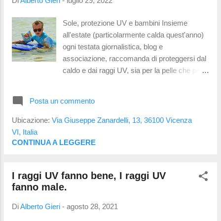
Di
Alberto Gieri
-
luglio 29, 2022
posizionando sensori per la misurazione
verso il cielo. Questo studio considera però
Sole, protezione UV e bambini Insieme
che i nostri occhi sono più spesso rivolti
all'estate (particolarmente calda quest'anno)
verso l'orizzonte e non verso il cielo. Sono
ogni testata giornalistica, blog e
quindi stati analizzati i dati UV anche con
associazione, raccomanda di proteggersi dal
sensori che simulano la posizione degli occhi
caldo e dai raggi UV, sia per la pelle che per
su manichini antropomorfi, sensori indossabili
gli occhi. Secondo questo articolo (clicca per
e calcoli matematici e consid...
aprire) dobbiamo proteggere gli occhi dai
Posta un commento
raggi UV, cosa su cui concordo: conosciamo
bene gli effetti dei raggi ultravioletti. Tuttavia
Ubicazione:
Via Giuseppe Zanardelli, 13, 36100 Vicenza
una frase mi fa riflettere; cito testualmente
VI, Italia
"soprattutto quelli dei bambini piú fragili".
CONTINUA A LEGGERE
Credo non si riferisca a bambini fragili ma agli
occhi dei bambini , definendoli fragili. Ma
I raggi UV fanno bene, I raggi UV
sono davvero fragili i loro occhi? Gli occhi dei
fanno male.
bambini sono piú fragili? Fragili non é il
termine che utilizzerei . Possiamo dire che i
Di
Alberto Gieri
-
agosto 28, 2021
mezzi refrattivi sono piú trasparenti;