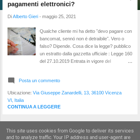
t
pagamenti elettronici?
Di
Alberto Gieri
-
maggio 25, 2021
Qualche cliente mi ha detto "devo pagare con
bancomat, sennó non é detraibile". Vero o
falso? Dipende. Cosa dice la legge? pubblico
un estratto dalla gazzetta ufficiale : Legge 160
del 27.10.2019 Entrata in vigore del
provvedimento: 01/01/2020, ad eccezione
delle disposizioni di cui ai commi 83, 367,
Posta un commento
867, 868, 869, 870, 871, 872, 873, dell'art. 1
che entrano in vigore il 30/12/2019 e di cui al
Ubicazione:
Via Giuseppe Zanardelli, 13, 36100 Vicenza
comma 736, dell'art. 1 che entrano in vigore il
VI, Italia
31/12/2019 Comma 678 -680: 679 . Ai fini
CONTINUA A LEGGERE
dell'imposta sul reddito delle persone
fisiche, la detrazione dall'imposta lorda nella
ALTRI POST
misura del 19 per cento degli oneri indicati
This site uses cookies from Google to deliver its services
nell'articolo 15 del testo unico delle imposte
and to analyze traffic. Your IP address and user-agent are