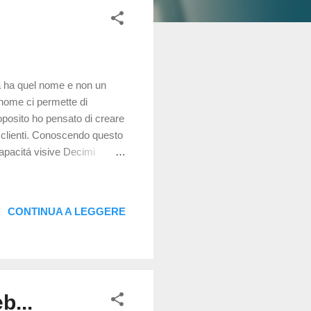
a ha quel nome e non un
 nome ci permette di
oposito ho pensato di creare
i clienti. Conoscendo questo
capacitá visive Decimi
e dettagli minuti a distanze
sonalmente non ho
do di distinguere 16/10. La
CONTINUA A LEGGERE
la di 10/10. Diottrie
sa sará la lente. Diot...
b...