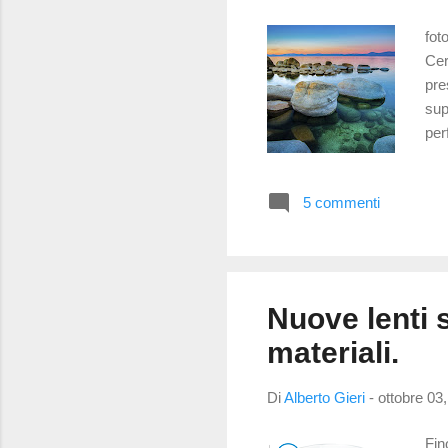
fot
Cer
pre
sup
per
rif
una
5 commenti
dev
avv
(co
Nuove lenti 
materiali.
Di
Alberto Gieri
-
ottobre 03
Fin