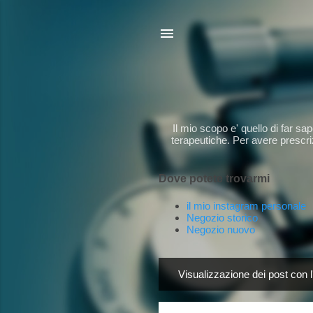
Il mio scopo e' quello di far s
terapeutiche. Per avere prescriz
Dove potete trovarmi
il mio instagram personale
Negozio storico
Negozio nuovo
Visualizzazione dei post con l
P
o