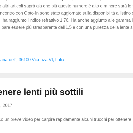
to altri articoli saprá gia che piú questo numero é alto e minore sará lo 
incontro con Opto-In sono stato aggiornato sulla disponibilitá a listino d
 ha raggiunto l'indice refrattivo 1,76. Ha anche aggiunto alle gamma len
 pare essere piú strasparente dell'1,5 e con una purezza della lente s
lenti sono prodotte in giappone e disponibili in geometria sia asferica 
ttamento fotocromatico. quindi ad oggi la gamma di lenti infrangibili é
ndard) -1,530 (trivex, simile alla lente standard ma molto piú resistente
eralmente in geometria asferica) -1,590 (policarbonato, sottile e res
nardelli, 36100 Vicenza VI, Italia
massimo ed é piuttosto ...
ere lenti più sottili
, 2017
o un breve video per carpire rapidamente alcuni trucchi per ottenere len