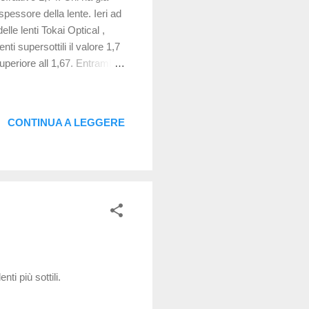
spessore della lente. Ieri ad
elle lenti Tokai Optical ,
ti supersottili il valore 1,7
uperiore all 1,67. Entrambe
che biasferica e con
 cosí composta: -1,500 (lente
) -1,560 (un pó piú sottile e
CONTINUA A LEGGERE
istente ma otticamente non é
ti più sottili.