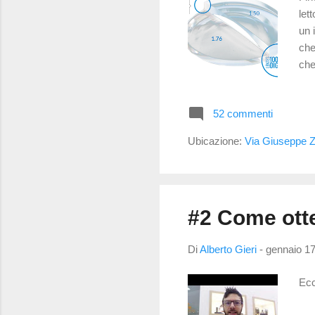
let
un 
che
che
le 
tra
52 commenti
sta
gen
Ubicazione:
Via Giuseppe Za
il 
#2 Come otten
Di
Alberto Gieri
-
gennaio 17
Ecc