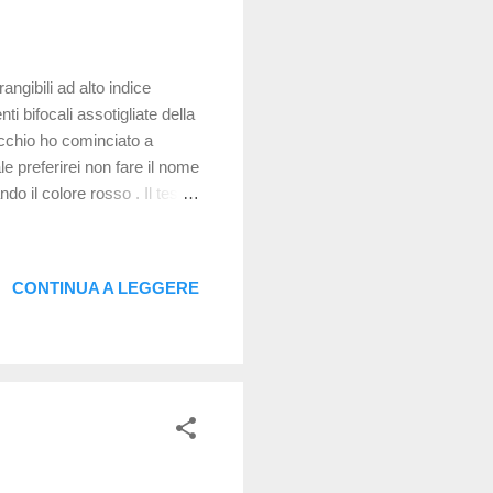
ngibili ad alto indice
i bifocali assotigliate della
cchio ho cominciato a
le preferirei non fare il nome
o il colore rosso . Il testo
 per il fatto che appaio tra
 buona fede , per cercare di
enti ultrasottili per miopia
CONTINUA A LEGGERE
ono ottenere queste tipologie di