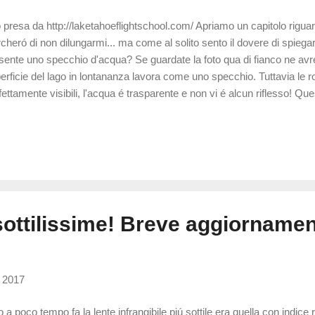
o presa da http://laketahoeflightschool.com/ Apriamo un capitolo riguardo
cheró di non dilungarmi... ma come al solito sento il dovere di spiega
sente uno specchio d'acqua? Se guardate la foto qua di fianco ne avr
erficie del lago in lontananza lavora come uno specchio. Tuttavia le 
fettamente visibili, l'acqua é trasparente e non vi é alcun riflesso! Q
lessione totale. Normalmente i raggi luminosi passano attraverso l'ac
 certa angolazione; se peró incidono la superficie con un angolo super
iazione ecco che la luce rimbalza sulla superficie e genera il rifless
iene con le lenti quando si formano i cerchi. Se vi mettete di fronte al
me nelle rocce vicine)... ...ma se ruotate l'occhiale ecco che app...
sottilissime! Breve aggiornamen
, 2017
o a poco tempo fa la lente infrangibile piú sottile era quella con indice r