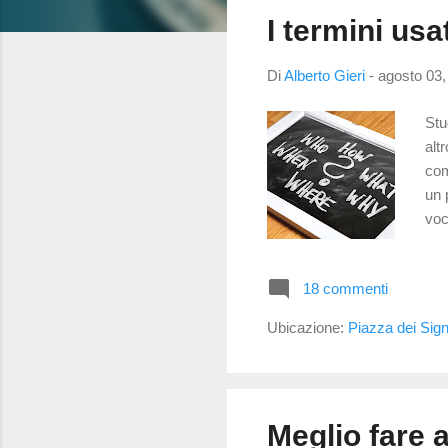
s
I termini usat
t
Di
Alberto Gieri
-
agosto 03,
Stu
alt
com
un 
voc
Spe
ele
18 commenti
con
qua
Ubicazione:
Piazza dei Sign
Def
Meglio fare a