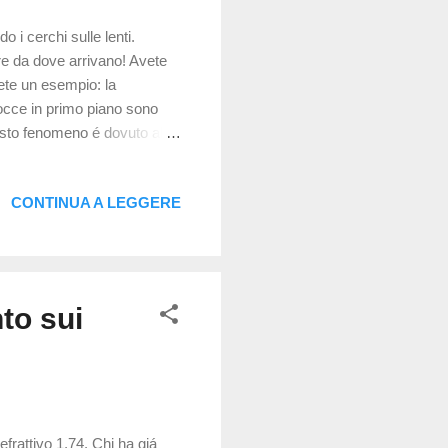
 i cerchi sulle lenti.
re da dove arrivano! Avete
ete un esempio: la
rocce in primo piano sono
uesto fenomeno é dovuto alla
qua e vengono deviati con
iore a quello della
CONTINUA A LEGGERE
o . É lo stesso fenomeno che
l'occhiale non ne vedrete
to sui
efrattivo 1,74. Chi ha giá