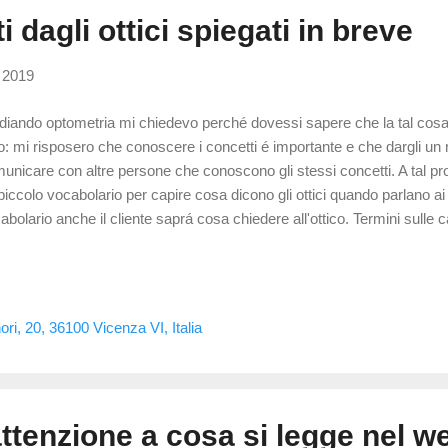
i dagli ottici spiegati in breve
 2019
diando optometria mi chiedevo perché dovessi sapere che la tal cos
ro: mi risposero che conoscere i concetti é importante e che dargli un
unicare con altre persone che conoscono gli stessi concetti. A tal pr
piccolo vocabolario per capire cosa dicono gli ottici quando parlano a
abolario anche il cliente saprá cosa chiedere all'ottico. Termini sulle 
sso confusi con le diottire , i decimi indicano la capacitá di distinguer
vate. In un occhio ideale e perfetto si potrebbe arrivare a 20/10. Per
osciuto nessuno con tali capacitá ma ho potuto vedere persone in gra
ntitá accettata come buona e che indica un ottimale stato visivo é quel
ori, 20, 36100 Vicenza VI, Italia
inisce il potere di una lente . Maggiore é il numero espresso e piú spes
ttenzione a cosa si legge nel we