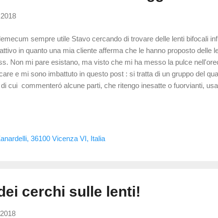
 2018
emecum sempre utile Stavo cercando di trovare delle lenti bifocali infra
rattivo in quanto una mia cliente afferma che le hanno proposto delle lent
ss. Non mi pare esistano, ma visto che mi ha messo la pulce nell'ore
care e mi sono imbattuto in questo post : si tratta di un gruppo del qua
di cui commenteró alcune parti, che ritengo inesatte o fuorvianti, usand
ginale dell'articolo sará in corsivo. Mi permetto di commentare l'articolo
fonti ispirative citate. Spero che le inesattezze siano state generate in
plificare i concetti di ottica... e non a fini di marketing! Buona lettura: L
ata e per tutti gli altri difetti visivi Per quali difetti della vista si poss
nardelli, 36100 Vicenza VI, Italia
i? In real...
ei cerchi sulle lenti!
 2018