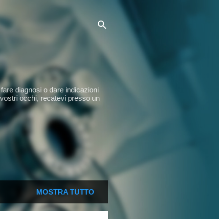
fare diagnosi o dare indicazioni
 vostri occhi, recatevi presso un
MOSTRA TUTTO