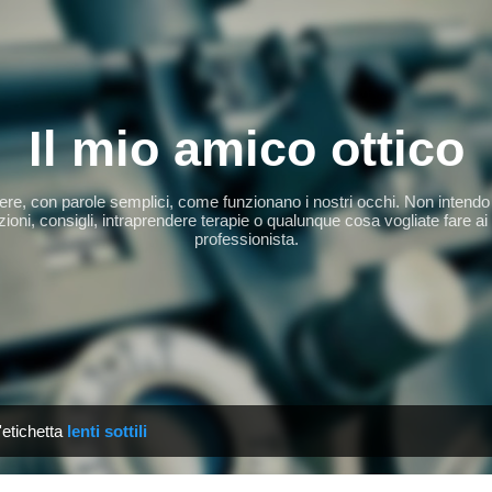
Passa ai contenuti principali
Il mio amico ottico
apere, con parole semplici, come funzionano i nostri occhi. Non intendo 
ioni, consigli, intraprendere terapie o qualunque cosa vogliate fare ai
professionista.
'etichetta
lenti sottili