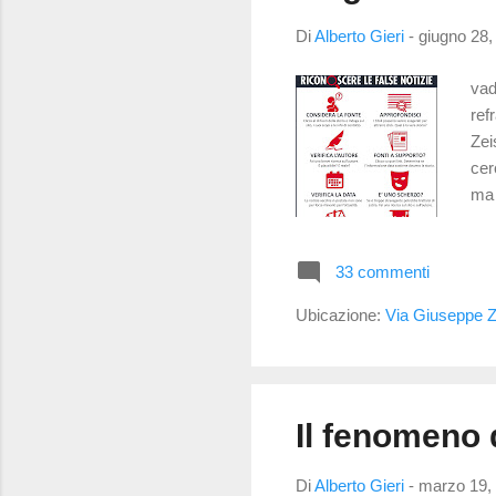
Di
Alberto Gieri
-
giugno 28,
vad
ref
Zei
cer
ma 
ori
le 
33 commenti
sem
elev
Ubicazione:
Via Giuseppe Za
lent
Il fenomeno d
Di
Alberto Gieri
-
marzo 19,