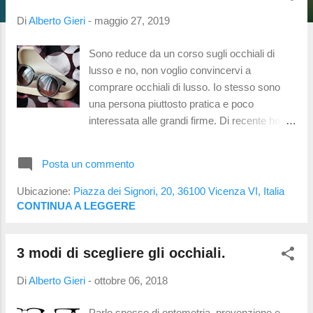
t
Di
Alberto Gieri
-
maggio 27, 2019
Sono reduce da un corso sugli occhiali di
lusso e no, non voglio convincervi a
comprare occhiali di lusso. Io stesso sono
una persona piuttosto pratica e poco
interessata alle grandi firme. Di recente ho
avuto l'occasione di riflettere su una cosa in
particolare: l'occhiale é il primo accessorio
Posta un commento
che vediamo quando conosciamo una
persona. Vorrei sottolineare il termine
Ubicazione:
Piazza dei Signori, 20, 36100 Vicenza VI, Italia
"conosciamo" perché non si tratta del
CONTINUA A LEGGERE
semplice vedere una persona. Ci avete mai
fatto caso? Quando incontrate una persona
3 modi di scegliere gli occhiali.
cosa osservate? Qualche maschietto
risponderá "la scollatura" , ma la parte che
Di
Alberto Gieri
-
ottobre 06, 2018
piú osserviamo é in realtá il viso.
Inconsciamente ripassiamo di continuo i tratti
Parlo spesso di optometria, prevenzione e