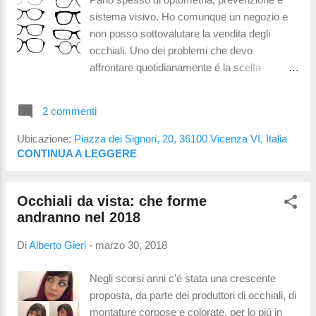
del volto: occhi, bocca, naso e orecchie.
sistema visivo. Ho comunque un negozio e
Ecco che quello che portiamo sul viso
non posso sottovalutare la vendita degli
diventa importantissimo, puó mostrare cio
occhiali. Uno dei problemi che devo
che siamo ed i valori che sposiamo. Mi
affrontare quotidianamente é la scelta
capita spesso di intuire parte del carattere
dell'occhiale sotto il profilo estetico. Essendo
delle persone e il loro stile di vita solo
l'estetica una variabile molto soggettiva
osservando gli occhiali che hanno scelto di
2 commenti
(escludendo quindi le parti puramente
ind...
tecniche ed economiche) ho voluto isolare
Ubicazione:
Piazza dei Signori, 20, 36100 Vicenza VI, Italia
ben 3 linee di pensiero utili per scegliere un
CONTINUA A LEGGERE
occhiale. Moda É quello che ci propone il
mercato. Sono scelte fatte da stilisti e
Occhiali da vista: che forme
designer. Non sempre corrispondono a scelte
andranno nel 2018
pratiche o che stanno bene a tutti.
Rappresentano peró la maggior parte
Di
Alberto Gieri
-
marzo 30, 2018
dell'offerta nei negozi... la quale spesso
corrisponde alla maggior parte delle richieste
Negli scorsi anni c'é stata una crescente
da parte degli utenti. Chi sceglie
proposta, da parte dei produttori di occhiali, di
principalmente questa strada per la scelta di
montature corpose e colorate, per lo piú in