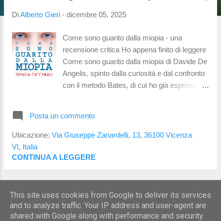
t
Di
Alberto Gieri
-
dicembre 05, 2025
Come sono guarito dalla miopia - una
recensione critica Ho appena finito di leggere
Come sono guarito dalla miopia di Davide De
Angelis, spinto dalla curiosità e dal confronto
con il metodo Bates, di cui ho già espresso la
mia opinione . Perché non leggerlo Scrittura
confusa e ripetitiva. Il testo è difficile da
Posta un commento
seguire: concetti ripetuti, spiegazioni poco
chiare, e una struttura che rende la lettura
Ubicazione:
Via Giuseppe Zanardelli, 13, 36100 Vicenza
faticosa. Errori grossolani e potenzialmente
VI, Italia
dannosi. Alcune pratiche suggerite possono
CONTINUA A LEGGERE
peggiorare la vista, soprattutto nelle miopie
elevate. ( fonte 1 , fonte 2 , fonte 3 ) Il libro
ALTRI POST
comincia con un disclaimer: l’autore non è
This site uses cookies from Google to deliver its services
ottico, oculista o optometrista, e basa tutto
and to analyze traffic. Your IP address and user-agent are
sulla propria esperienza soggettiva. La prima
shared with Google along with performance and security