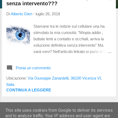
t
senza intervento???
Di
Alberto Gieri
-
luglio 26, 2018
Stamane tra le notizie sul cellulare una ha
stimolato la mia curiositá: "Miopia addio ,
buttate lenti a contatto e occhiali, arriva la
soluzione definitiva senza intervento" Ma
sará vero? Nell'articolo linkato si parla di lenti
bioniche, assenza di interventi e di buttare le
lenti a contatto e gli occhiali. NOTA: Io non
Posta un commento
sono medico, quindi, parlando di interventi,
entro in un campo che non é di mia
Ubicazione:
Via Giuseppe Zanardelli, 36100 Vicenza VI,
competenza! Le mie affermazioni riguardo
Italia
ció che esula dall'optometria sono dunque
CONTINUA A LEGGERE
discutibili... purché vengano discusse da
persone piú preparate e informate di me a
ALTRI POST
riguardo. Andando a scavare piú a fondo. Le
This site uses cookies from Google to deliver its services
lenti bioniche sono una idea del Dr. Garth
and to analyze traffic. Your IP address and user-agent are