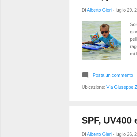
Di
Alberto Gieri
-
luglio 29, 
Sol
gio
pel
rag
mi 
bam
occ
Posta un commento
ref
nor
Ubicazione:
Via Giuseppe Za
foc
SPF, UV400 e
Di
Alberto Gieri
-
luglio 26, 