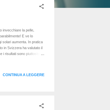
 invecchiare la pelle,
eparabilmente! E ve lo
i solari aumenta. In pratica
to in Svizzera ha valutato il
 i risultati sono piuttosto
 arriva sulla terra (UVI,
erso il cielo. Questo studio
 e non verso il cielo. Sono
CONTINUA A LEGGERE
one degli occhi su manichini