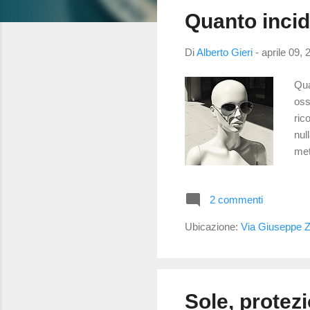
s
Quanto incid
t
Di
Alberto Gieri
-
aprile 09, 
Qua
oss
ric
nul
met
int
acr
2 commenti
con
qui
Ubicazione:
Via Giuseppe Za
ant
Sole, protez