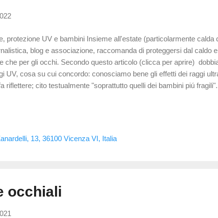
2022
e, protezione UV e bambini Insieme all'estate (particolarmente calda 
rnalistica, blog e associazione, raccomanda di proteggersi dal caldo e 
le che per gli occhi. Secondo questo articolo (clicca per aprire) dobbi
gi UV, cosa su cui concordo: conosciamo bene gli effetti dei raggi ultra
fa riflettere; cito testualmente "soprattutto quelli dei bambini piú fragili
bini fragili ma agli occhi dei bambini , definendoli fragili. Ma sono davve
hi dei bambini sono piú fragili? Fragili non é il termine che utilizzerei
rattivi sono piú trasparenti; possiamo anche considerarli in fase di sv
malitá nel bambino é l'ipermetropia (occhio "corto" che necessita di
nardelli, 13, 36100 Vicenza VI, Italia
alizzare da distante) che si dovrebbe sviluppar...
 occhiali
2021