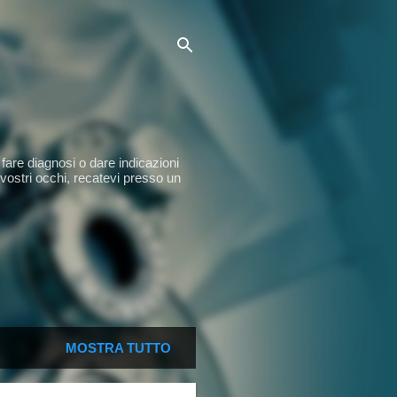
fare diagnosi o dare indicazioni
 vostri occhi, recatevi presso un
MOSTRA TUTTO