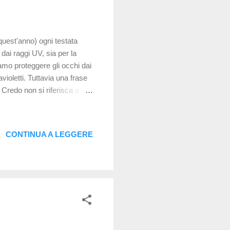
quest'anno) ogni testata
dai raggi UV, sia per la
amo proteggere gli occhi dai
violetti. Tuttavia una frase
". Credo non si riferisca a
ro fragili i loro occhi? Gli
 . Possiamo dire che i mezzi
iluppo, considerando che la
CONTINUA A LEGGERE
 accomodazione per