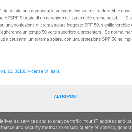
è stata fatta una domanda; la versione riassunta si tradurrebbe: quant
a è l'SPF Si tratta di un acronimo utilizzato nelle creme solari.
su una confezione di crema solare leggeste SPF 50, significherebbe ch
iegheranno un tempo 50 volte superiore a presentarsi. Se normalment
uti a causarmi un eritema solare, con una protezione SPF 50 ne impi
ritema solare sarebbe quindi necessario spalmarselo almeno ogni 4 or
gendo mi corregga se scrivo cavolate) Cosa c'entra l'SPF con gli occ
po e dovrebbe tenere conto della stabilità nel tempo della crema che
dono la capacità di filtrare luce nel tempo... per la precisione non la 
ori, 20, 36100 Vicenza VI, Italia
o breve! Per i filtri degli occhiali si parla sempre di lu...
ALTRI POST
Powered by Blogger
liver its services and to analyze traffic. Your IP address and u
rmance and security metrics to ensure quality of service, gener
Copyright di Alberto Gieri