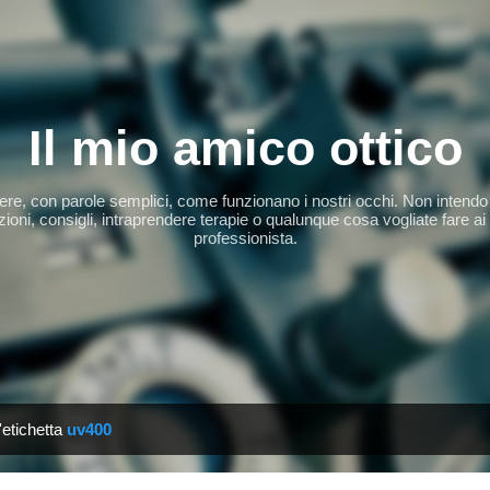
Passa ai contenuti principali
Il mio amico ottico
apere, con parole semplici, come funzionano i nostri occhi. Non intendo 
ioni, consigli, intraprendere terapie o qualunque cosa vogliate fare ai
professionista.
'etichetta
uv400