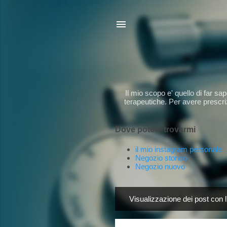
Il mio scopo e' quello di far s
terapeutiche. Per avere prescriz
Dove potete trovarmi
il mio instagram personale
Negozio storico
Negozio nuovo
Visualizzazione dei post con l
P
o