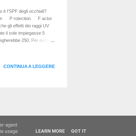
o è l'SPF degli occhiali?
 S un P rotection F actor
e gli effetti dei raggi UV
e il sole impiegasse 5
egherebbe 250. Per evitare
e. (se un dermatologo sta
hi? SPF è correlato al
 spalmiamo. Le lenti non
CONTINUA A LEGGERE
perdono in un arco di tempo
ser-agent
ate usage
LEARN MORE
GOT IT