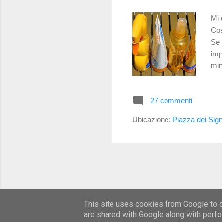
Mi 
Cos
Se 
imp
min
l'e
leg
27 commenti
tem
per
Ubicazione:
Piazza dei Sign
tant
This site uses cookies from Google to de
are shared with Google along with perfo