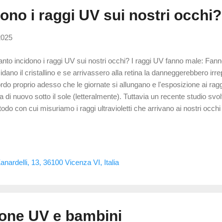
ono i raggi UV sui nostri occhi?
2025
nto incidono i raggi UV sui nostri occhi? I raggi UV fanno male: Fanno
idano il cristallino e se arrivassero alla retina la danneggerebbero irr
ordo proprio adesso che le giornate si allungano e l'esposizione ai ragg
la di nuovo sotto il sole (letteralmente). Tuttavia un recente studio svol
odo con cui misuriamo i raggi ultravioletti che arrivano ai nostri occhi e
eressanti . Nuovi punti di vista Siamo abituati a valutare l'indice UV che
onimo di Ultra Violet Index) posizionando sensori per la misurazione v
sidera però che i nostri occhi sono più spesso rivolti verso l'orizzonte
ndi stati analizzati i dati UV anche con sensori che simulano la posizi
nardelli, 13, 36100 Vicenza VI, Italia
ropomorfi, sensori indossabili e calcoli matematici e consid...
ione UV e bambini