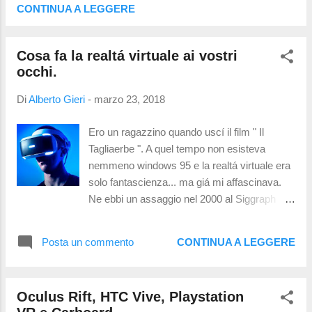
Meglio ancora il gioco all'aria aperta .
CONTINUA A LEGGERE
Soprattutto durante l'etá dello sviluppo! Ed a
proposito della realtá virtuale? Non possiamo
Cosa fa la realtá virtuale ai vostri
ignorarla in quanto non é piú parte
occhi.
dell'immaginario fantascientifico ma é ormai
diventata una realtá alla portata di tutti. Nel
Di
Alberto Gieri
-
marzo 23, 2018
92, nel film "Il tagliaerbe" veniva utilizzato per
rendere intelligente un tizio un po' lento...
Ero un ragazzino quando uscí il film " Il
Nella realtá le cose sono un po'diverse. Tali
Tagliaerbe ". A quel tempo non esisteva
sistemi sono utilizzati oltre che per i
nemmeno windows 95 e la realtá virtuale era
videogiochi, per vari tipi di riabilitazioni....
solo fantascienza... ma giá mi affascinava.
Ne ebbi un assaggio nel 2000 al Siggraph
che si svolse a New Orleans... il dispositivo
era affascinanate, ma le immagini che
Posta un commento
CONTINUA A LEGGERE
presentava erano ancora molto grezze. A
distanza di quindici anni ecco che compaiono
numerosi sistemi di realtá virtuale: Il Vive
Oculus Rift, HTC Vive, Playstation
della HTC e Rift prodotto da Oculus;