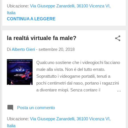
realá virtuale limitano il campo visivo a d una
Ubicazione:
Via Giuseppe Zanardelli, 36100 Vicenza VI,
ampiezza di 120 gradi (a parte il Pimax che
Italia
copre ben 180 gradi!!!) Anche il sistema
CONTINUA A LEGGERE
Vivid Vision , nato per gestire problemi di
ambliopia , ha di recente aggiunto dei moduli
la realtá virtuale fa male?
per lo sport vision! La cosa buffa é che ho
trovato molte similitudini tra alcuni esercizi
Di
Alberto Gieri
-
settembre 20, 2018
proposti da S.V.T.A. e questo videogioco:
Beat Saber Uno degli esercizi proposti da
Qualcuno sostiene che i videogiochi facciano
S.V.T.A. sta nel colpire un bersaglio rosso o
male alla vista. Non é del tutto errato.
uno blu a seconda del colore letto in un una
Soprattutto i videogame portatili, tenuti a
determinata sequenza e con un certo ritmo.
pochi centimetri dal naso, portano i ragazzini
Vengono introdotte variabili di disturbo
a diventare miopi. Senza contare il
dell'attenzione e dell'...
bombardamento di luce blu (il blu ed il violetto
sono le lunghezza d'onda che percepiamo e
Posta un commento
che sono piú vicina agli ultravioletti) ed i suoi
effetti sulla retina. Meglio quindi i videogiochi
Ubicazione:
Via Giuseppe Zanardelli, 36100 Vicenza VI,
proiettati sulla tv a qualche metro di distanza.
Italia