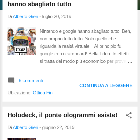
t
hanno sbagliato tutto
Di
Alberto Gieri
-
luglio 20, 2019
Nintendo e google hanno sbagliato tutto. Beh,
non proprio tutto tutto. Solo quello che
riguarda la realtá virtuale. Al principio fu
google con i cardboard! Bella l'idea. In effetti
si tratta del modo piú economico per provare
la realtá virtuale: basta un cellulare ed un
supporto con le lenti (il cardboard, che in
6 commenti
origine era fatto di cartone!). 10 per l'idea. 3
CONTINUA A LEGGERE
per l'esecuzione. Il VR kit della Nintendo e i
Ubicazione:
Ottica Fin
Cardboard di Google sono decisamente
imperfetti a causa di due problematiche:
nessuna regolazione corretta della distanza
Holodeck, il ponte ologrammi esiste!
interpupillare assenza di tracciatura della
Di
Alberto Gieri
-
giugno 22, 2019
posizione Centratura Google Cardboard.
Dovreste poter notare una somiglianza con il