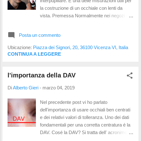
interpupillare. É una delle misurazioni utili per
memorizza piú facilmente. Perché ne parlo in
la costruzione di un occhiale con lenti da
un blog di ottica? Presto detto: lo studio
vista. Premessa Normalmente nei negozi di
"tradizionale"viene svolto sui libri e computer,
ottica si usa un interpupillometro per tali
a dist...
valutazioni. É uno strumento che misura la
Posta un commento
distanza tra gli assi visuali (DAV) tenendo
conto di un appoggio generico sul naso. La
Ubicazione:
Piazza dei Signori, 20, 36100 Vicenza VI, Italia
valutazione della DAV é piú precisa della
CONTINUA A LEGGERE
distanza interpupillare (PD) perché non é
detto che l'asse visuale passi attraverso il
l'importanza della DAV
centro della pupilla. L'altra misurazione
fondamentale che viene fatta in ottica é la
Di
Alberto Gieri
-
marzo 04, 2019
valutazione dei centri pupillari con occhiale
indossato . É importantissima perché prende
Nel precedente post vi ho parlato
in considerazione non solo la distanza dei
dell'importanza di usare occhiali ben centrati
due occhi ma anche la loro posizione in
e dei relativi valori di tolleranza. Uno dei dati
funzione della montatura stessa. Vi sono
fondamentali per una corretta centratura é la
infine le misurazioni elettroniche :
DAV. Cosé la DAV? Si tratta dell' acronimo di
fondamentali per costruire lenti che tengano
Distanza Assi Visuali ed identifica la distanza