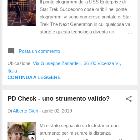
Il ponte ologrammi della USS Enterprise di
Nintendo Labo Tutti i dispositivi di realtá
Star Trek Succedono cose orribili nel ponte
virtuale proiettano delle immagini
ologrammi: vi sono numerose puntate di Star
leggermente differenti per ogni occhio: in
Trek The Next Generation in cui qualcosa va
questo modo si puó trasmettere la
storto e questa tecnologia diventa un
percezione di profonditá; é lo stesso concetto
problema. Per fortuna il ponte ologrammi che
sfruttato dai cinema per le proiezioni delle
abbiamo a disposizione non creerá forme di
pellicole in 3D. Tali immagini devono e...
Posta un commento
vita senzienti e ribelli ma permetterá alle
nuove generazioni di usufruire di strumenti
Ubicazione:
Via Giuseppe Zanardelli, 36100 Vicenza VI,
nuovi per imparare. Si tratta di tecnologia per
Italia
la realtá virtuale sfruttata da Big Rock e H-
CONTINUA A LEGGERE
Farm per creare aule aperte in cui poter
seguire lezioni molto particolari : gli studenti
PD Check - uno strumento valido?
vengono immersi in ambienti tridimensionali
dove possono osservare fenomeni,
Di
Alberto Gieri
-
aprile 02, 2019
esperimenti e interagire in un modo mai
provato prima, diverso dallo studio sui libri.
Mi é stato segnalato su kickstarter uno
Rispetto ad un libro un sistema audiovisivo,
strumento per misurare la distanza
se ben usato, ha molta piú forza e si