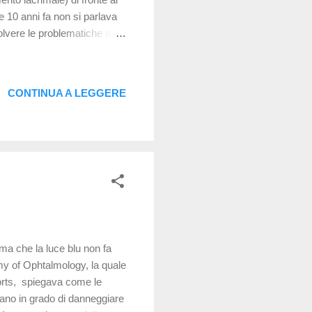
e 10 anni fa non si parlava
olvere le problematiche al
te chaimati colliri i
é non hanno funzione di
a. Quando questi equilibri
CONTINUA A LEGGERE
 per gli amici "occhio
erma che la luce blu non fa
my of Ophtalmology, la quale
eports, spiegava come le
ano in grado di danneggiare