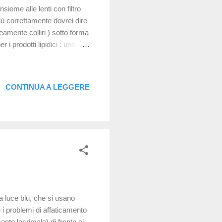
nsieme alle lenti con filtro
più correttamente dovrei dire
neamente colliri ) sotto forma
 i prodotti lipidici : uno
brale e venivano distribuiti
icazione, assenza di
é stata resa disponibile
CONTINUA A LEGGERE
da , che ad oggi erano
la luce blu, che si usano
e i problemi di affaticamento
nto lacrimale) di fronte ai