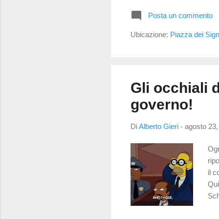
occ
Posta un commento
con
son
Ubicazione:
Piazza dei Sign
vio
Gli occhiali
governo!
Di
Alberto Gieri
-
agosto 23,
Ogn
rip
il 
Qui
Sch
per