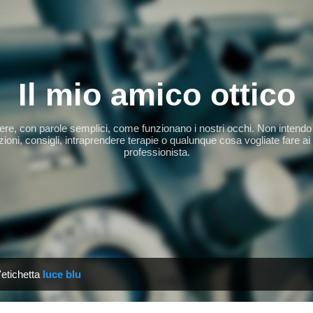
Passa ai contenuti principali
Il mio amico ottico
apere, con parole semplici, come funzionano i nostri occhi. Non intendo 
ioni, consigli, intraprendere terapie o qualunque cosa vogliate fare ai
professionista.
'etichetta
luce blu