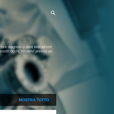
fare diagnosi o dare indicazioni
 vostri occhi, recatevi presso un
MOSTRA TUTTO