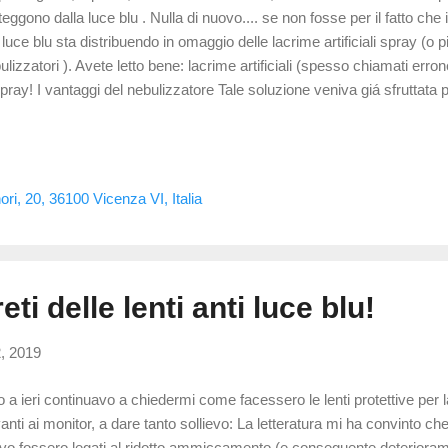
teggono dalla luce blu . Nulla di nuovo.... se non fosse per il fatto che i
 luce blu sta distribuendo in omaggio delle lacrime artificiali spray (o 
ulizzatori ). Avete letto bene: lacrime artificiali (spesso chiamati erro
spray! I vantaggi del nebulizzatore Tale soluzione veniva giá sfruttata per
ray" da usare a occhi chiusi i cui lipidi si depositavano sul bordo palpe
la lacrima ad ogni ammiccamento . Portava vantaggi di facilitá di appl
servanti, condivisibilitá, minore spreco, costi. Oggi questa soluzione 
he per lacrime artificiali che integrano la parte mucinica e quella liqui
ori, 20, 36100 Vicenza VI, Italia
ponibili solo in gocce. I vantaggi rimangono g...
eti delle lenti anti luce blu!
, 2019
o a ieri continuavo a chiedermi come facessero le lenti protettive per 
anti ai monitor, a dare tanto sollievo: La letteratura mi ha convinto ch
ivo fossero legati al ridotto ammiccamento (e conseguente deteriorame