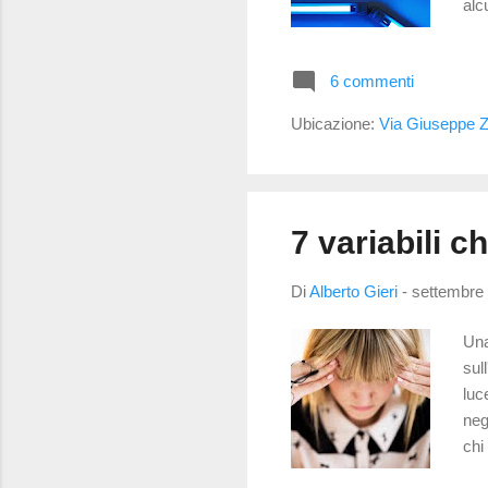
alc
AAO
Col
6 commenti
non
ret
Ubicazione:
Via Giuseppe Za
esp
7 variabili c
Di
Alberto Gieri
-
settembre 
Una
sul
luc
neg
chi
com