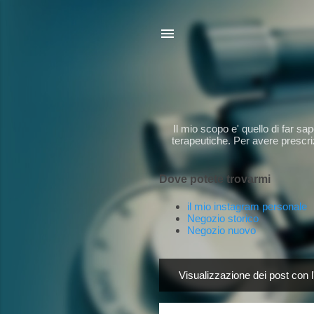
Il mio scopo e' quello di far s
terapeutiche. Per avere prescriz
Dove potete trovarmi
il mio instagram personale
Negozio storico
Negozio nuovo
Visualizzazione dei post con l
P
o