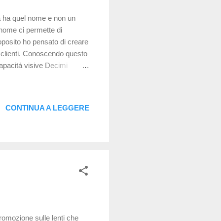
a ha quel nome e non un
 nome ci permette di
oposito ho pensato di creare
i clienti. Conoscendo questo
capacitá visive Decimi
e dettagli minuti a distanze
sonalmente non ho
do di distinguere 16/10. La
CONTINUA A LEGGERE
la di 10/10. Diottrie
sa sará la lente. Diot...
promozione sulle lenti che