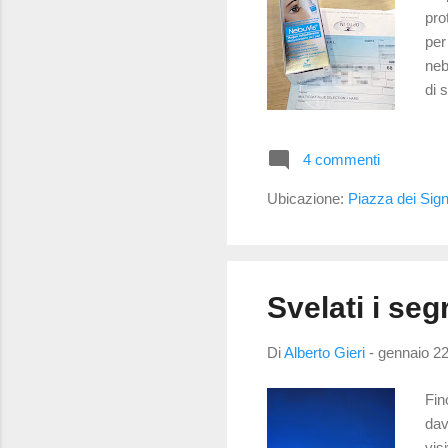
pro
per
neb
di 
"sp
nel
4 commenti
con
anc
Ubicazione:
Piazza dei Sign
dis
Svelati i segr
Di
Alberto Gieri
-
gennaio 22
Fin
dav
vis