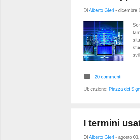
Di
Alberto Gieri
-
dicembre 
Son
far
sit
stu
svi
fat
al 
20 commenti
ven
nat
Ubicazione:
Piazza dei Sign
dis
I termini usat
Di
Alberto Gieri
-
agosto 03,