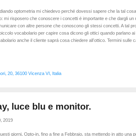
diando optometria mi chiedevo perché dovessi sapere che la tal cos
ro: mi risposero che conoscere i concetti é importante e che dargli un
unicare con altre persone che conoscono gli stessi concetti. A tal pr
piccolo vocabolario per capire cosa dicono gli ottici quando parlano a
abolario anche il cliente saprá cosa chiedere all'ottico. Termini sulle 
sso confusi con le diottire , i decimi indicano la capacitá di distinguer
vate. In un occhio ideale e perfetto si potrebbe arrivare a 20/10. Per
osciuto nessuno con tali capacitá ma ho potuto vedere persone in gra
ntitá accettata come buona e che indica un ottimale stato visivo é quel
ori, 20, 36100 Vicenza VI, Italia
inisce il potere di una lente . Maggiore é il numero espresso e piú spes
y, luce blu e monitor.
9, 2019
questi giorni, Opto-in, fino a fine a Febbraio, sta mettendo in atto una 