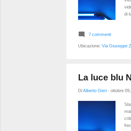
vid
di 
vid
sos
7 commenti
far
son
Ubicazione:
Via Giuseppe Za
sec
La luce blu N
Di
Alberto Gieri
-
ottobre 09
Sta
mal
cri
fre