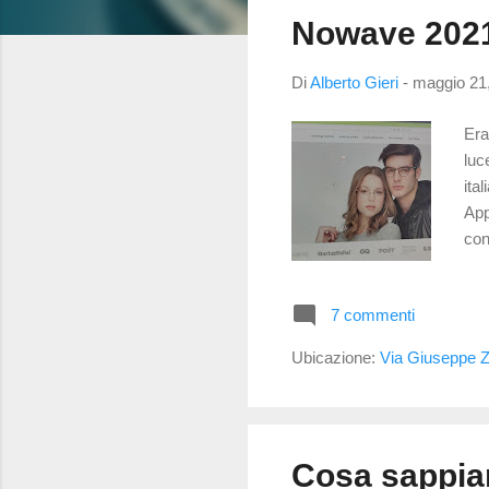
s
Nowave 2021,
t
Di
Alberto Gieri
-
maggio 21
Era
luc
ita
App
con
buo
gen
7 commenti
eff
con
Ubicazione:
Via Giuseppe Za
com
Cosa sappiam