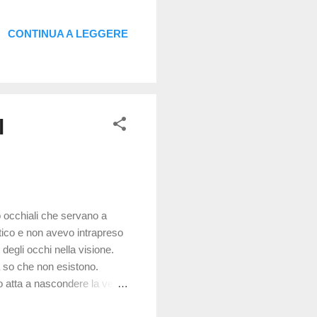
ali frequenze. Un maggiore
vo, ma lo scopo per cui
CONTINUA A LEGGERE
opatie. Le onde corte (blu,
l
o occhiali che servano a
ttico e non avevo intrapreso
degli occhi nella visione.
ra so che non esistono.
 atta a nascondere la veritá
i, ci mettono i piedi in testa