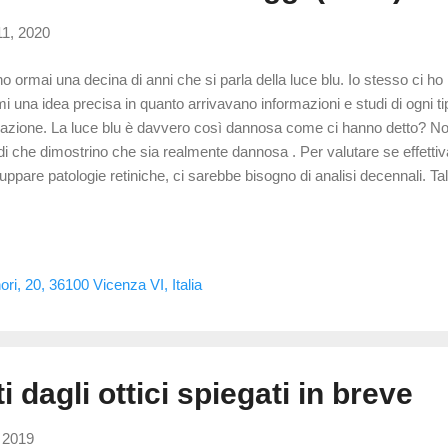
11, 2020
o ormai una decina di anni che si parla della luce blu. Io stesso ci 
mi una idea precisa in quanto arrivavano informazioni e studi di ogni ti
uazione. La luce blu è davvero così dannosa come ci hanno detto? N
di che dimostrino che sia realmente dannosa . Per valutare se effettiv
luppare patologie retiniche, ci sarebbe bisogno di analisi decennali. T
to e gli unici studi che dimostrano la fototossicità sono in vitro, ovvero f
di fuori del loro ambiente naturale. Possiamo quindi pensare che vi si
ga contrastata, almeno in una retina sana, da processi protettivi, conse
urali . Può alterare il ciclo sonno/veglia? Diversi studi hanno dimostr
ori, 20, 36100 Vicenza VI, Italia
turbare il sonno. Pare infatti che il sistema visivo sia complice nella re
i dagli ottici spiegati in breve
 2019