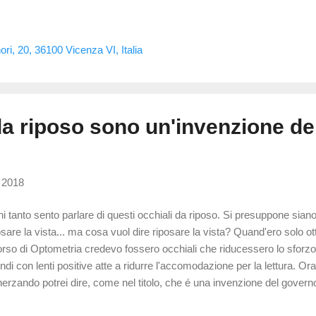
hiali con trattamenti che riducono, senza eliminare completamente, t
trasto puó significare anche piú precisione e meno affaticamento visi
o nati i trattamenti selettivi per la luce blu é la prevenzione delle retin
ori, 20, 36100 Vicenza VI, Italia
letto, UV) sono infa...
 da riposo sono un'invenzione de
 2018
i tanto sento parlare di questi occhiali da riposo. Si presuppone sian
osare la vista... ma cosa vuol dire riposare la vista? Quand'ero solo o
corso di Optometria credevo fossero occhiali che riducessero lo sforzo 
ndi con lenti positive atte a ridurre l'accomodazione per la lettura. O
erzando potrei dire, come nel titolo, che é una invenzione del governo
 fini politici. Ma fini politici in ottica e optometria non ne abbiamo... anz