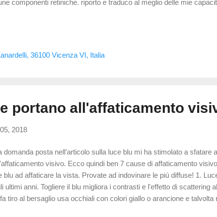
une componenti retiniche. riporto e traduco al meglio delle mie capacit
 : Janet R. Sparrow professore delle scienze oftalmiche, patologia e b
umbia University di New York, segnala alcune note cautelative su que
 simula cio che avviene All'interno degli occhi. Le cellule testate non s
iniche Le cellule testate non sono state esposte alla luce nello stess
nardelli, 36100 Vicenza VI, Italia
oste in natura. La parte di cullule (la mebrana cellulare) at...
he portano all'affaticamento visi
05, 2018
 domanda posta nell'articolo sulla luce blu mi ha stimolato a sfatare 
l'affaticamento visivo. Ecco quindi ben 7 cause di affaticamento visiv
e blu ad affaticare la vista. Provate ad indovinare le piú diffuse! 1. Lu
li ultimi anni. Togliere il blu migliora i contrasti e l'effetto di scattering
 fa tiro al bersaglio usa occhiali con colori giallo o arancione e talvol
pletamente le frequenze che percepiamo come "blu" e "violetto". Di re