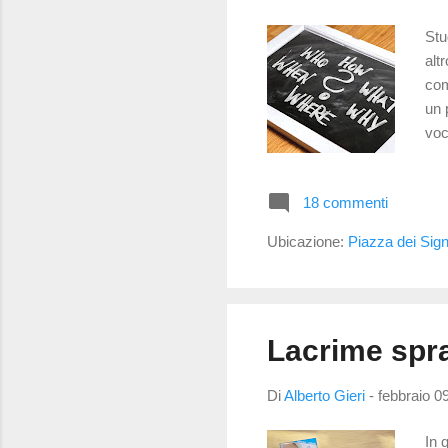
Stu
alt
com
un 
voc
Spe
ele
18 commenti
con
qua
Ubicazione:
Piazza dei Sign
Def
Lacrime spra
Di
Alberto Gieri
-
febbraio 0
In 