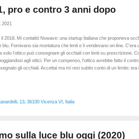
 pro e contro 3 anni dopo
, 2021
 il 2018. Mi contattó Nowave: una startup Italiana che proponeva occhia
e blu. Fornivano sia montatura che lenti e li vendevano on-line. C'era 
lia solo l'ottico puó consegnare gli occhiali con lenti su prescrizione.
oggiandosi agli ottici. Per un compenso, l'ottico avrebbe fatto il controll
segnato gli occhiali. Accettai ma mi resi subito conto di un limite: er
na centratura verticale senza avere l'occhiale sotto mano. Limite ch
erato una pessima abitudine posturale se la centratura finale non fos
ettiva. Facendo da tramite inoltre potevo quindi notare potenzialitá e lim
segne sono andate bene. Altre non benissimo. Ricordo, ad esempio,
nardelli, 13, 36100 Vicenza VI, Italia
unicato i dati di centratura rilevati con una app: i dati non erano corrett
o sulla luce blu oggi (2020)