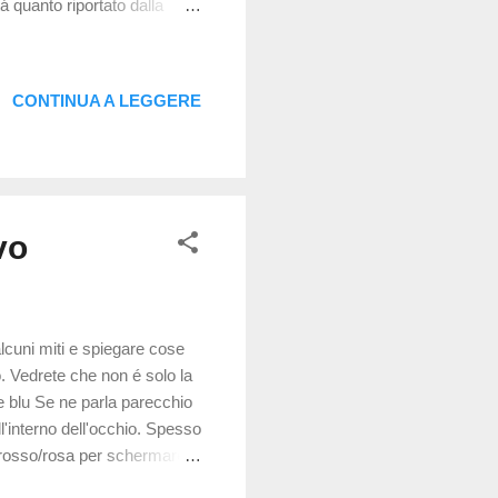
á quanto riportato dalla
iologia cellulare alla
sti studi: L'esperimento
ono derivate dalle cellule
CONTINUA A LEGGERE
o modo in cui vengono
vo
alcuni miti e spiegare cose
o. Vedrete che non é solo la
ce blu Se ne parla parecchio
 all'interno dell'occhio. Spesso
ta rosso/rosa per schermare
cente si sono diffusi