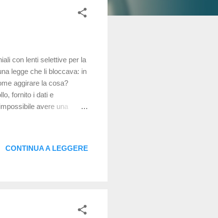
li con lenti selettive per la
una legge che li bloccava: in
 Come aggirare la cosa?
o, fornito i dati e
a impossibile avere una
e avrebbe potenzialmente
se stata coerente con quella
iti del servizio. Alcune
CONTINUA A LEGGERE
 di una ragazza che aveva
i e ...