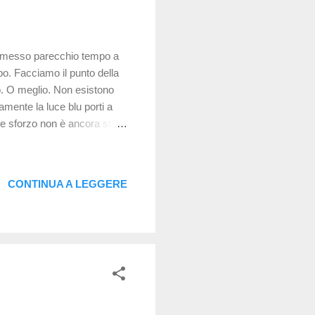
ho messo parecchio tempo a
po. Facciamo il punto della
o. O meglio. Non esistono
amente la luce blu porti a
ale sforzo non è ancora stato
atti in laboratorio, su cellule
a una fototossicità ma che
rvativi e rigenerativi
CONTINUA A LEGGERE
ato come la luce blu possa
golazione d...