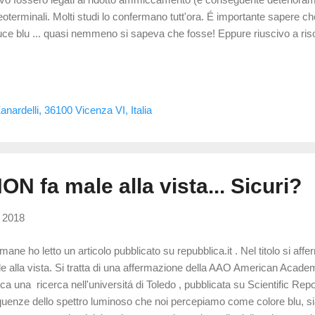
eoterminali. Molti studi lo confermano tutt'ora. É importante sapere ch
luce blu ... quasi nemmeno si sapeva che fosse! Eppure riuscivo a ris
eoterminale semplicemente con i sostituti lacrimali. Spesso erroneamen
tituti lacrimali (o lacrime artificiali) si differenziano dal collirio perch
maco ma servono a ristabilire gli equilibri tra i componenti della lacrim
o alterati siamo in presenza di una situazione chiamata dislacrimia ...
nardelli, 36100 Vicenza VI, Italia
co". Il termine dislacrimia racchiude tutte le anomalie del...
ON fa male alla vista... Sicuri?
, 2018
mane ho letto un articolo pubblicato su repubblica.it . Nel titolo si aff
e alla vista. Si tratta di una affermazione della AAO American Acade
tica una ricerca nell'universitá di Toledo , pubblicata su Scientific R
quenze dello spettro luminoso che noi percepiamo come colore blu, si