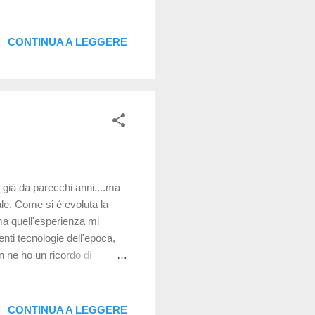
CONTINUA A LEGGERE
giá da parecchi anni....ma
le. Come si é evoluta la
 ma quell'esperienza mi
nti tecnologie dell'epoca,
on ne ho un ricordo di
inse Saltiamo al 2012, anno
 grado di tracciare sia la
 di tracciare anche ...
CONTINUA A LEGGERE