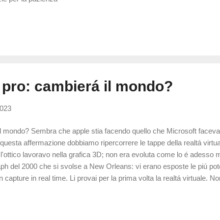
 pro: cambierá il mondo?
2023
il mondo? Sembra che apple stia facendo quello che Microsoft faceva 
uesta affermazione dobbiamo ripercorrere le tappe della realtá virtua
re l'ottico lavoravo nella grafica 3D; non era evoluta come lo é adesso
ph del 2000 che si svolse a New Orleans: vi erano esposte le piú pote
 capture in real time. Li provai per la prima volta la realtá virtuale. N
carsa, refresh rate pessimo, nessun controllo spaziale. Non mi conv
t . Un sistema di realtá virtuale supportato da moderne tecnologie e in
l visore nello spazio grazie ad un paio di sensori esterni; era in grado