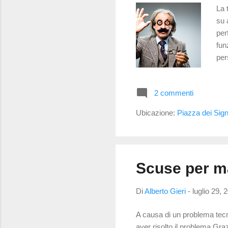
La 
su 
per
fun
per
dio
all
2 commenti
lon
una
Ubicazione:
Piazza dei Sign
era
t...
Scuse per m
Di
Alberto Gieri
-
luglio 29, 
A causa di un problema tecn
aver risolto il problema Gra