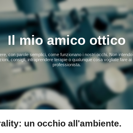
Passa ai contenuti principali
Il mio amico ottico
apere, con parole semplici, come funzionano i nostri occhi. Non intendo 
ioni, consigli, intraprendere terapie o qualunque cosa vogliate fare ai
professionista.
ality: un occhio all'ambiente.