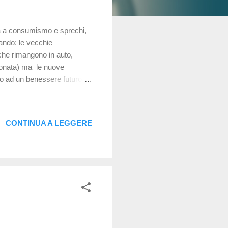
ata a consumismo e sprechi,
ando: le vecchie
che rimangono in auto,
ionata) ma le nuove
o ad un benessere futuro.
a ne abbassa la qualitá alcuni
abili spesso sono unite ad
altito col rifiuto "secco" non
CONTINUA A LEGGERE
eri usati per le lenti non
 in vetro...