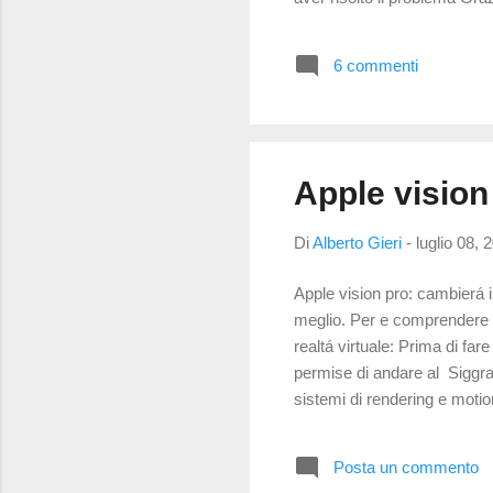
6 commenti
Apple vision
Di
Alberto Gieri
-
luglio 08, 
Apple vision pro: cambierá 
meglio. Per e comprendere q
realtá virtuale: Prima di fa
permise di andare al Siggra
sistemi di rendering e motion
eccezionale: graficamente s
di comparsa dell' Oculus Rif
Posta un commento
rotazione che la posizione de