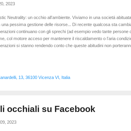
20, 2023
stic Neutrality: un occhio all'ambiente. Viviamo in una societá abitu
 una pessima gestione delle risorse... Di recente qualcosa sta cambi
erazioni continuano con gli sprechi (ad esempio vedo tante persone 
me, col motore acceso per mantenere il riscaldamento o l'aria condiz
erazioni si stanno rendendo conto che queste abitudini non porterann
troppo non tutta la plastica é riciclabile: fondere diversi tipi di plastic
i di plastica sono biodegradabili (acetato di cellulosa) ma non compost
ri materiali o verniciate In questi casi il materiale plastico andrebbe sm
iclabile. Opto-In e la sostenibilitá ambientale. In campo oftalmico i polim
nardelli, 13, 36100 Vicenza VI, Italia
o riciclabili a causa dei trattamenti di superficie (vale anche per le lenti
gli occhiali su Facebook
09, 2023