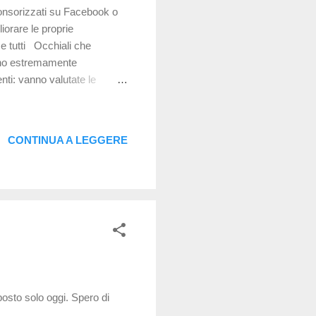
ponsorizzati su Facebook o
iorare le proprie
 e tutti Occhiali che
sono estremamente
enti: vanno valutate le
la risposta del sistema visivo
 funzionino per tutti, sia da
evo giá che si trattava di
CONTINUA A LEGGERE
amo provati per voi Il costo
are i nostri dati e pagare
osto solo oggi. Spero di