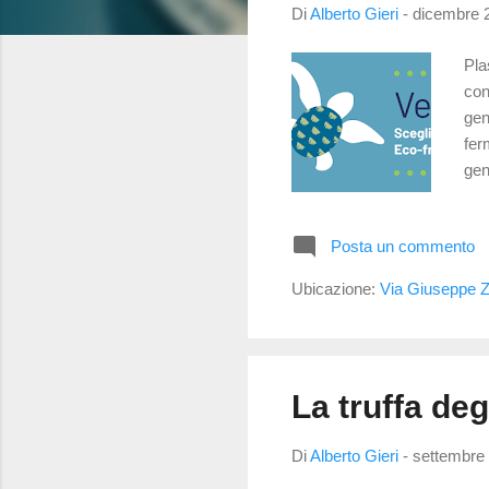
s
Di
Alberto Gieri
-
dicembre 
t
Pla
con
gen
fer
gen
Pur
tip
Posta un commento
alt
ric
Ubicazione:
Via Giuseppe Za
son
La truffa de
Di
Alberto Gieri
-
settembre 