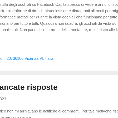
truffa degli occhiali su Facebook Capita spesso di vedere annunci s
altre piattaforme di rimedi miracolosi: cure dimagranti alimenti per migl
formance metodi per guarire la vista occhiali che funzionano per tutto
zionano per tutto e tutti. Qualcosa non quadra; gli occhiali da vista 
sonalizzati. Non parlo delle forme e delle montature, mi riferisco alle l
ttrie da lontano eventuali astigmatismi il valore di addizione da vicino 
e lenti vanno centrate correttamente Com'é possibile che questi occhiali
tano che da vicino? (...come millantano nella pubblicitá sui social) Sap
 truffa.... ma ero curioso di capire cosa mi avrebbero spedito. Li abbi
ori, 20, 36100 Vicenza VI, Italia
 di 30 euro ma con un sistema di vendita complicato: Abbiamo dovuto d
ancate risposte
2023
ico non mi arrivavano le notifiche ai commenti. Per tale motivoho risp
zie per la pazienza