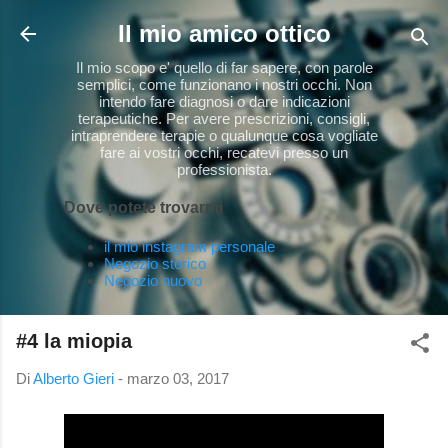
Passa ai contenuti principali
Il mio amico ottico
Il mio scopo e' quello di far sapere, con parole
semplici, come funzionano i nostri occhi. Non
intendo fare diagnosi o dare indicazioni
terapeutiche. Per avere prescrizioni, consigli,
intraprendere terapie o qualunque cosa vogliate
fare ai vostri occhi, recatevi presso un
professionista.
Dove potete trovarmi
il mio instagram personale
Negozio storico
Negozio nuovo
#4 la miopia
Di
Alberto Gieri
-
marzo 03, 2017