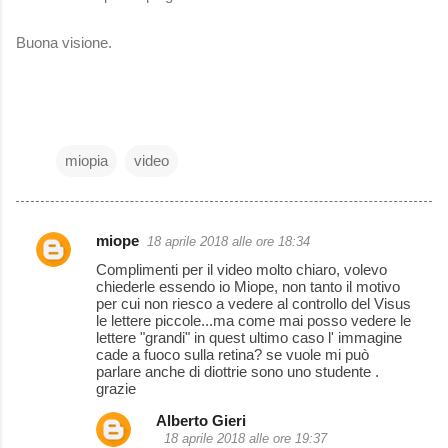
Buona visione.
miopia
video
miope
18 aprile 2018 alle ore 18:34
C
Complimenti per il video molto chiaro, volevo
o
chiederle essendo io Miope, non tanto il motivo
per cui non riesco a vedere al controllo del Visus
m
le lettere piccole...ma come mai posso vedere le
m
lettere "grandi" in quest ultimo caso l' immagine
cade a fuoco sulla retina? se vuole mi può
e
parlare anche di diottrie sono uno studente .
grazie
n
t
Alberto Gieri
18 aprile 2018 alle ore 19:37
i