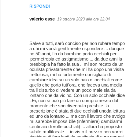
RISPONDI
valerio esse
19 ottobre 2023 alle ore 22:04
Salve a tutti, sarò conciso per non rubare tempo
a chi mi vorrà gentilmente rispondere ... dunque
ho 50 anni, fin da bambino porto occhiali per
ipermetropia ed astigmatismo ... da due anni la
presbiopia ha fatto la sua .. mi son recato da un
oculista privatamente che mi ha dopo una visita
frettolosa, mi ha fortemente consigliato di
cambiare idea su un solo paio di occhiali come
quello che porto tutt’ora, che faceva una media
tra il disturbo di vedere un poco male sia da
lontano che da vicino. Con un solo occhiale dice
LEi, non si può più fare un compromesso dal
momento che son divennuto presbite. la
prescrizione è stata di due occhiali unoda lettura
ed uno da lontano ... ma con il lavoro che svolgo
mi sarebbe imposs bile (infermiere) cambiarmi
centinaia di volte occhiali) ... allora ha proposto
subito multifocale ... io visto il prezzo non vorrei
rischiare di fare lenti da centinaia di euro per poi