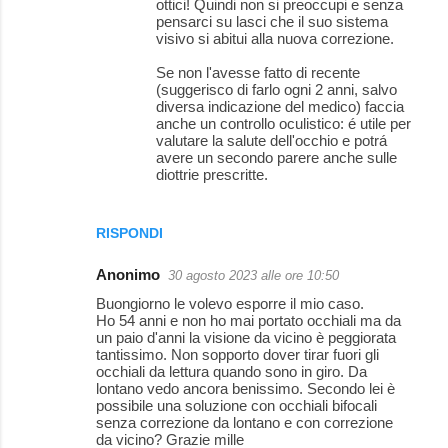
ottici! Quindi non si preoccupi e senza
pensarci su lasci che il suo sistema
visivo si abitui alla nuova correzione.
Se non l'avesse fatto di recente
(suggerisco di farlo ogni 2 anni, salvo
diversa indicazione del medico) faccia
anche un controllo oculistico: é utile per
valutare la salute dell'occhio e potrá
avere un secondo parere anche sulle
diottrie prescritte.
RISPONDI
Anonimo
30 agosto 2023 alle ore 10:50
Buongiorno le volevo esporre il mio caso.
Ho 54 anni e non ho mai portato occhiali ma da
un paio d'anni la visione da vicino è peggiorata
tantissimo. Non sopporto dover tirar fuori gli
occhiali da lettura quando sono in giro. Da
lontano vedo ancora benissimo. Secondo lei è
possibile una soluzione con occhiali bifocali
senza correzione da lontano e con correzione
da vicino? Grazie mille