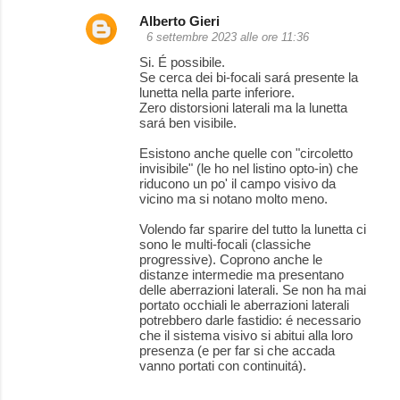
Alberto Gieri
6 settembre 2023 alle ore 11:36
Si. É possibile.
Se cerca dei bi-focali sará presente la
lunetta nella parte inferiore.
Zero distorsioni laterali ma la lunetta
sará ben visibile.
Esistono anche quelle con "circoletto
invisibile" (le ho nel listino opto-in) che
riducono un po' il campo visivo da
vicino ma si notano molto meno.
Volendo far sparire del tutto la lunetta ci
sono le multi-focali (classiche
progressive). Coprono anche le
distanze intermedie ma presentano
delle aberrazioni laterali. Se non ha mai
portato occhiali le aberrazioni laterali
potrebbero darle fastidio: é necessario
che il sistema visivo si abitui alla loro
presenza (e per far si che accada
vanno portati con continuitá).