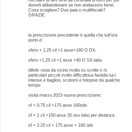
doverli abbandonare se non andassero bene.
Cosa scegliere? Due paia o multifocale?
GRAZIE
la prescrizione precedente è quella che tutt’ora
porto è:
sfero + 1.25 cil +1 asse+160 O DX;
sfero +1.25 cil +1 asse +40 O SX tabo
difetti: vista da vicino molto su scritte e /o
particolari piccoli molto difficoltosa fastidio luci
intense e bagliori, scotomi e fotopsie da qualche
tempo
visita marzo 2023 nuova prescrizione:
sf + 0.75 cil +175 asse 160odx
sf + 1 cil +150 asse 35 osx tabo per distanza
sf + 2.25 cil + 175 asse + 160 odx