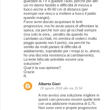
guardare la TV o guidare l'auto, perchè per altri
usi mi danno fastidio e difficoltà di messa a
fuoco anche a 40-60 cm di distanza (per
esempio non riesco a mettere a fuoco il piatto
quando mangio).
Forse avrei dovuto acquistare le lenti
progressive, ma ho avuto paura di affrontare la
spesa, sia perchè non uso gli occhiali sempre
(ma solo la sera... peraltro da quando ho
cambiato occhiali, mi sembra di vederci molto
peggio quando non li porto), sia perchè ho
sentito da molti parlare di difficoltà di
adattamento, soprattutto per i miopi (e io, ahimè,
ho una discreta resistenza al cambiamento).
La lente bifocale potrebbe essere una
soluzione?
Qual è la sua opinione?
Grazie
R.
Alberto Gieri
29 agosto 2018 alle ore 15:54
A mio avviso una soluzione migliore in
questi casi possono essere quelle lenti
con una addizione massima di 0,75.
Non sono vere e proprie progressive