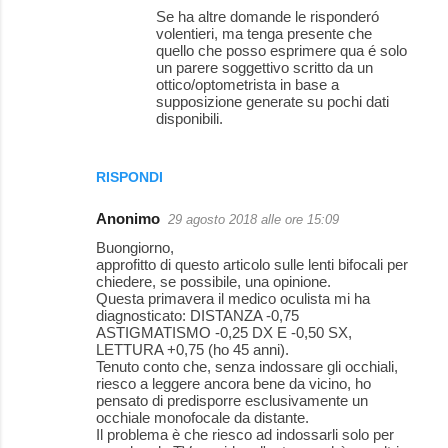
Se ha altre domande le risponderó
volentieri, ma tenga presente che
quello che posso esprimere qua é solo
un parere soggettivo scritto da un
ottico/optometrista in base a
supposizione generate su pochi dati
disponibili.
RISPONDI
Anonimo
29 agosto 2018 alle ore 15:09
Buongiorno,
approfitto di questo articolo sulle lenti bifocali per
chiedere, se possibile, una opinione.
Questa primavera il medico oculista mi ha
diagnosticato: DISTANZA -0,75
ASTIGMATISMO -0,25 DX E -0,50 SX,
LETTURA +0,75 (ho 45 anni).
Tenuto conto che, senza indossare gli occhiali,
riesco a leggere ancora bene da vicino, ho
pensato di predisporre esclusivamente un
occhiale monofocale da distante.
Il problema è che riesco ad indossarli solo per