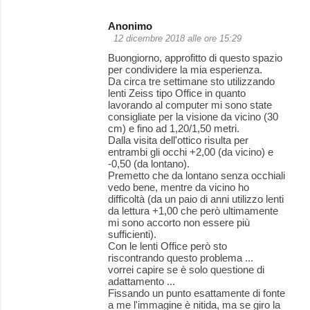
Anonimo
12 dicembre 2018 alle ore 15:29
Buongiorno, approfitto di questo spazio
per condividere la mia esperienza.
Da circa tre settimane sto utilizzando
lenti Zeiss tipo Office in quanto
lavorando al computer mi sono state
consigliate per la visione da vicino (30
cm) e fino ad 1,20/1,50 metri.
Dalla visita dell'ottico risulta per
entrambi gli occhi +2,00 (da vicino) e
-0,50 (da lontano).
Premetto che da lontano senza occhiali
vedo bene, mentre da vicino ho
difficoltà (da un paio di anni utilizzo lenti
da lettura +1,00 che però ultimamente
mi sono accorto non essere più
sufficienti).
Con le lenti Office però sto
riscontrando questo problema ...
vorrei capire se è solo questione di
adattamento ...
Fissando un punto esattamente di fonte
a me l'immagine è nitida, ma se giro la