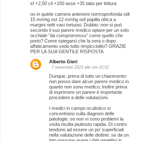
sf +2,50 cil +150 asse +35 tabo per lettura
oo in quiete camera anteriore normoprofonda odt
15 mmhg ost 12 mmhg oof papilla ottica a
margini netti vasi tortuosi. Dubbio :non si può
secondo il suo parere medico optare per un solo
occhiale "da compromesso" come quello che
porto? Come spiegarsi che la sera o dopo
affaticamento vedo tutto rimpicciolito? GRAZIE
PER LA SUA GENTILE RISPOSTA
Alberto Gieri
7 novembre 2023 alle ore 15:51
Dunque, prima di tutto un chiarimento:
non posso dare alcun parere medico in
quanto non sono medico; inoltre prima
di esprimere un parere é importante
procedere a delle valutazioni.
I medici in campo oculistico si
concentrano sulla diagnosi delle
patologie: se non vi sono problemi la
visita risulta piuttosto rapida. Di contro
tendono ad essere un po' superficiali
nella valutazione delle diottrie: se da un
lato possono avere i dati oggettivi in