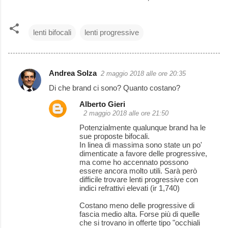
lenti bifocali
lenti progressive
Andrea Solza
2 maggio 2018 alle ore 20:35
C
Di che brand ci sono? Quanto costano?
o
Alberto Gieri
m
2 maggio 2018 alle ore 21:50
m
Potenzialmente qualunque brand ha le
e
sue proposte bifocali.
In linea di massima sono state un po'
n
dimenticate a favore delle progressive,
ma come ho accennato possono
t
essere ancora molto utili. Sarà però
i
difficile trovare lenti progressive con
indici refrattivi elevati (ir 1,740)
Costano meno delle progressive di
fascia medio alta. Forse più di quelle
che si trovano in offerte tipo "occhiali