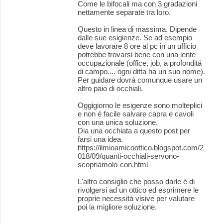
Come le bifocali ma con 3 gradazioni
nettamente separate tra loro.
Questo in linea di massima. Dipende
dalle sue esigienze. Se ad esempio
deve lavorare 8 ore al pc in un ufficio
potrebbe trovarsi bene con una lente
occupazionale (office, job, a profonditá
di campo.... ogni ditta ha un suo nome).
Per guidare dovrá comunque usare un
altro paio di occhiali.
Oggigiorno le esigenze sono molteplici
e non é facile salvare capra e cavoli
con una unica soluzione.
Dia una occhiata a questo post per
farsi una idea.
https://ilmioamicoottico.blogspot.com/2
018/09/quanti-occhiali-servono-
scopriamolo-con.html
L'altro consiglio che posso darle é di
rivolgersi ad un ottico ed esprimere le
proprie necessitá visive per valutare
poi la migliore soluzione.