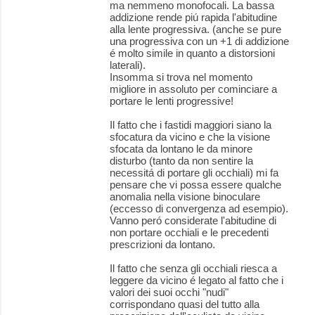
ma nemmeno monofocali. La bassa
addizione rende piú rapida l'abitudine
alla lente progressiva. (anche se pure
una progressiva con un +1 di addizione
é molto simile in quanto a distorsioni
laterali).
Insomma si trova nel momento
migliore in assoluto per cominciare a
portare le lenti progressive!
Il fatto che i fastidi maggiori siano la
sfocatura da vicino e che la visione
sfocata da lontano le da minore
disturbo (tanto da non sentire la
necessitá di portare gli occhiali) mi fa
pensare che vi possa essere qualche
anomalia nella visione binoculare
(eccesso di convergenza ad esempio).
Vanno peró considerate l'abitudine di
non portare occhiali e le precedenti
prescrizioni da lontano.
Il fatto che senza gli occhiali riesca a
leggere da vicino é legato al fatto che i
valori dei suoi occhi "nudi"
corrispondano quasi del tutto alla