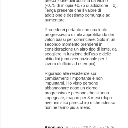
prescrizione dell'oculista da vicino
(-0,75 di miopia +0,75 di addizione = 0).
Tenga presente che il valore di
addizione é destinato comunque ad
aumentare.
Procederei pertanto con una lente
progressiva o simile approfittando dei
valori bassi per cominciare. Solo in un
secondo momento prenderei in
considerazione un altro tipo di lente, da
scegliere in funzione dell'uso e delle
abitudini (una occupazionale per il
lavoro d'ufficio ad esempio).
Rigurado alle resistenze sui
cambiamenti l'importante é non
impuntarsi. Ho visto persone
abbandonare dopo un giorno il
progressivo e persone che si sono
impegnate, magari per 3 mesi (dopo
aver insistito parecchio) e che adesso
non ne fanno piú a meno.
Anonimo
30 agosto 2018 alle ore 15:15