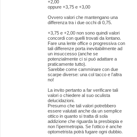
+2,00
oppure +3,75 e +3,00
Ovvero valori che mantengano una
differenza tra i due occhi di 0,75.
+3,75 e +2,00 non sono quindi valori
concordi con quelli trovati da lontano.
Fare una lente office o progressiva con
tali differenze porta inevitabilmente ad
un insuccesso (anche se
potenzialmente ci si puó adattare a
praticamente tutto).
Sarebbe come camminare con due
scarpe diverse: una col tacco e l'altra
no!
La invito pertanto a far verificare tali
valori o chiedere al suo oculista
delucidazioni.
Presumo che tali valori potrebbero
essere valutati anche da un semplice
ottico in quanto si tratta di sola
addizione che riguarda la presbiopia e
non l'ipermetropia. Se l'ottico é anche
optometrista potrá fugare ogni dubbio.