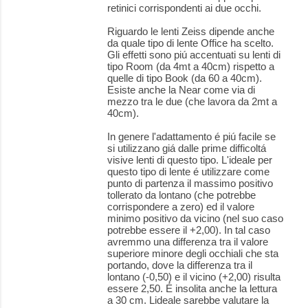
retinici corrispondenti ai due occhi.
Riguardo le lenti Zeiss dipende anche
da quale tipo di lente Office ha scelto.
Gli effetti sono piú accentuati su lenti di
tipo Room (da 4mt a 40cm) rispetto a
quelle di tipo Book (da 60 a 40cm).
Esiste anche la Near come via di
mezzo tra le due (che lavora da 2mt a
40cm).
In genere l'adattamento é piú facile se
si utilizzano giá dalle prime difficoltá
visive lenti di questo tipo. L'ideale per
questo tipo di lente é utilizzare come
punto di partenza il massimo positivo
tollerato da lontano (che potrebbe
corrispondere a zero) ed il valore
minimo positivo da vicino (nel suo caso
potrebbe essere il +2,00). In tal caso
avremmo una differenza tra il valore
superiore minore degli occhiali che sta
portando, dove la differenza tra il
lontano (-0,50) e il vicino (+2,00) risulta
essere 2,50. É insolita anche la lettura
a 30 cm. Lideale sarebbe valutare la