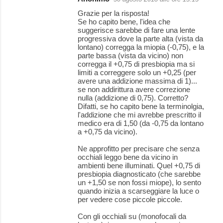
Grazie per la risposta!
Se ho capito bene, l'idea che
suggerisce sarebbe di fare una lente
progressiva dove la parte alta (vista da
lontano) corregga la miopia (-0,75), e la
parte bassa (vista da vicino) non
corregga il +0,75 di presbiopia ma si
limiti a correggere solo un +0,25 (per
avere una addizione massima di 1)...
se non addirittura avere correzione
nulla (addizione di 0,75). Corretto?
Difatti, se ho capito bene la terminolgia,
l'addizione che mi avrebbe prescritto il
medico era di 1,50 (da -0,75 da lontano
a +0,75 da vicino).
Ne approfitto per precisare che senza
occhiali leggo bene da vicino in
ambienti bene illuminati. Quel +0,75 di
presbiopia diagnosticato (che sarebbe
un +1,50 se non fossi miope), lo sento
quando inizia a scarseggiare la luce o
per vedere cose piccole piccole.
Con gli occhiali su (monofocali da