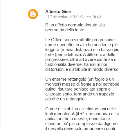
Alberto Gieri
12 dicembre 2018 alle ore 16:03
É un effetto normale dovuto alla
geometria della lente.
Le Office sono simili alle progressive
come concetto: in alto ho una lente piú
leggera (media distanza) e in basso piú
forte (per la lettura). A differenza delle
progressive, oltre ad avere distanze di
funzionalitá diverse, hanno minori
distorsioni e distribuite in modo diverso.
Un enorme rettangolo (un foglio o un
monitor) messo di fronte a noi potrebbe
quindi risultare schiacciato sopra e
allargato sotto. formando un trapezio
piú che un rettangolo.
Come ci si abitua alle distorsioni delle
lenti monofocali (il +1 che portava) ci si
abitua anche a queste, nonostante
siano un po' piú complesse da digerire:
il cervello deve solo rimappare i punti