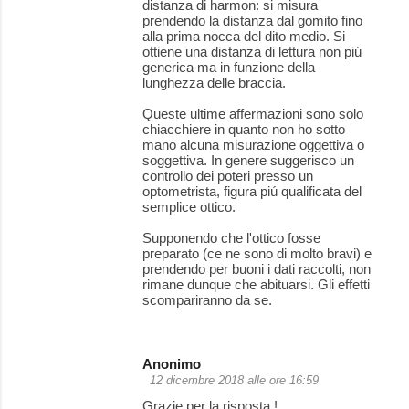
distanza di harmon: si misura
prendendo la distanza dal gomito fino
alla prima nocca del dito medio. Si
ottiene una distanza di lettura non piú
generica ma in funzione della
lunghezza delle braccia.
Queste ultime affermazioni sono solo
chiacchiere in quanto non ho sotto
mano alcuna misurazione oggettiva o
soggettiva. In genere suggerisco un
controllo dei poteri presso un
optometrista, figura piú qualificata del
semplice ottico.
Supponendo che l'ottico fosse
preparato (ce ne sono di molto bravi) e
prendendo per buoni i dati raccolti, non
rimane dunque che abituarsi. Gli effetti
scompariranno da se.
Anonimo
12 dicembre 2018 alle ore 16:59
Grazie per la risposta !