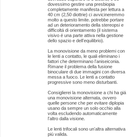
dovessimo gestire una presbiopia
completamente manifesta per lettura a
40 cm (2,50 diottrie) ci avvicineremmo
molto a questo limite. potrebbe portare
ad un deterioramento della stereopsi e
difficoltá di orientamento (il sistema
visivo é una parte attiva nella gestione
dello spazio e dell'equilibrio).
La monovisione da meno problemi con
le lenti a contatto, le quali eliminano i
fattori che determinano l'aniseiconia.
Rimane il problema della fusione
binoculare di due immagini con diversa
messa a fuoco. Le lenti a contatto
progressive sono meno disturbanti.
Consiglierei la monovisione a chi ha giá
una monovisione alternata, ovvero
quelle persone che per evitare diplopia
usano da sempre un solo occhio alla
volta escludendo automaticamente
l'altro dalla visione.
Le lenti trifocali sono un'altra alternativa
piú valida.