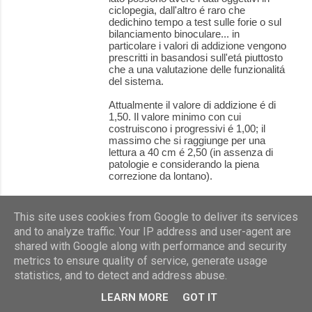
ciclopegia, dall'altro é raro che
dedichino tempo a test sulle forie o sul
bilanciamento binoculare... in
particolare i valori di addizione vengono
prescritti in basandosi sull'etá piuttosto
che a una valutazione delle funzionalitá
del sistema.
Attualmente il valore di addizione é di
1,50. Il valore minimo con cui
costruiscono i progressivi é 1,00; il
massimo che si raggiunge per una
lettura a 40 cm é 2,50 (in assenza di
patologie e considerando la piena
correzione da lontano).
Considerato tutto: io opterei per un
progressivo (visto che i valori sono
This site uses cookies from Google to deliver its services
bassi) o per una lente "Office Room"
and to analyze traffic. Your IP address and user-agent are
(prodotte da Zeiss, concettualmente
shared with Google along with performance and security
una lente occiupazionale ma che si
avvicina molto a una lente progressiva;
metrics to ensure quality of service, generate usage
a differenza di una progressiva piena
statistics, and to detect and address abuse.
sacrificano lievemente il campo
lievemente la visione da lontano a
LEARN MORE
GOT IT
favore di quello da vicino).