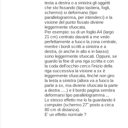
testa a destra o a sinistra gli oggetti
che sto fissando (tipo tastiera, fogli,
schermo) si deformano (tipo
parallelogramma, per intenderci) e la
visione del punto fissato diviene
leggermente sfuocata.
Per esempio: su di un foglio A4 (largo
21 cm) centrato davanti a me vedo
perfettamente a fuoco la zona centrale,
mentre i bordi scritti a sinistra e a
destra, (e anche in alto e in basso)
sono leggermente sfuocati. Oppure, se
guardo la fine di una riga scritta e con
la coda dell'occhio cerco l'inizio della
riga successiva la visione a sx è
leggermente sfuocata, finchè non giro
la testa a sinistra (allora va a fuoco la
parte a sx, ma diviene sfuocata la parte
a destra .....) e il bordo pagina sembra
deformarsi tipo parallelogramma ...
Lo stesso effetto me lo fa guardando il
computer (schermo 27" posto a circa
80 cm di distanza).
E' un effetto normale ?