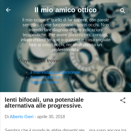
Passa ai contenuti principali
Il mio amico ottico
Il mio scopo e' quello di far sapere, con parole
semplici, come funzionano i nostri occhi. Non
intendo fare diagnosi o dare indicazioni
terapeutiche. Per avere prescrizioni, consigli,
intraprendere terapie o qualunque cosa vogliate
fare ai vostri occhi, recatevi presso un
professionista.
Dove potete trovarmi
il mio instagram personale
Negozio storico
Negozio nuovo
lenti bifocali, una potenziale
alternativa alle progressive.
Di
Alberto Gieri
-
aprile 30, 2018
Sembra che il mondo le abbia dimenticate... ma sono ancora tra