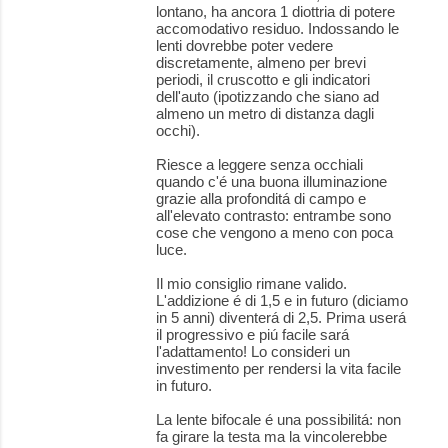
lontano, ha ancora 1 diottria di potere
accomodativo residuo. Indossando le
lenti dovrebbe poter vedere
discretamente, almeno per brevi
periodi, il cruscotto e gli indicatori
dell'auto (ipotizzando che siano ad
almeno un metro di distanza dagli
occhi).
Riesce a leggere senza occhiali
quando c'é una buona illuminazione
grazie alla profonditá di campo e
all'elevato contrasto: entrambe sono
cose che vengono a meno con poca
luce.
Il mio consiglio rimane valido.
L'addizione é di 1,5 e in futuro (diciamo
in 5 anni) diventerá di 2,5. Prima userá
il progressivo e piú facile sará
l'adattamento! Lo consideri un
investimento per rendersi la vita facile
in futuro.
La lente bifocale é una possibilitá: non
fa girare la testa ma la vincolerebbe