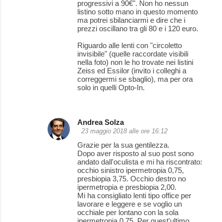
progressivi a 90€". Non ho nessun
listino sotto mano in questo momento
ma potrei sbilanciarmi e dire che i
prezzi oscillano tra gli 80 e i 120 euro.
Riguardo alle lenti con "circoletto
invisibile" (quelle raccordate visibili
nella foto) non le ho trovate nei listini
Zeiss ed Essilor (invito i colleghi a
correggermi se sbaglio), ma per ora
solo in quelli Opto-In.
Andrea Solza
23 maggio 2018 alle ore 16:12
Grazie per la sua gentilezza.
Dopo aver risposto al suo post sono
andato dall'oculista e mi ha riscontrato:
occhio sinistro ipermetropia 0,75,
presbiopia 3,75. Occhio destro no
ipermetropia e presbiopia 2,00.
Mi ha consigliato lenti tipo office per
lavorare e leggere e se voglio un
occhiale per lontano con la sola
ipermetropia 0,75. Per quest'ultimo