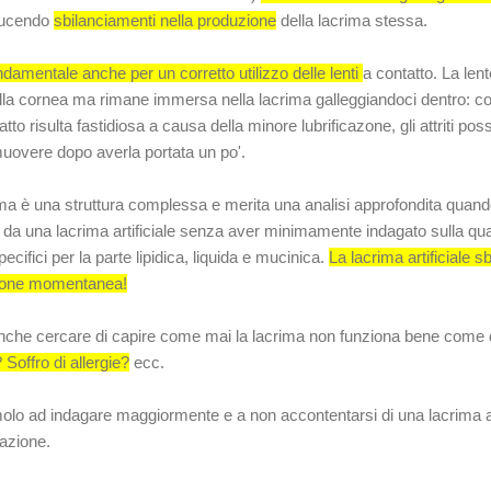
oducendo
sbilanciamenti nella produzione
della lacrima stessa.
damentale anche per un corretto utilizzo delle lenti
a contatto. La len
ella cornea ma rimane immersa nella lacrima galleggiandoci dentro: c
tto risulta fastidiosa a causa della minore lubrificazone, gli attriti pos
imuovere dopo averla portata un po'.
rima è una struttura complessa e merita una analisi approfondita quan
i da una lacrima artificiale senza aver minimamente indagato sulla qual
pecifici per la parte lipidica, liquida e mucinica.
La lacrima artificiale s
zione momentanea!
nche cercare di capire come mai la lacrima non funziona bene come
Soffro di allergie?
ecc.
molo ad indagare maggiormente e a non accontentarsi di una lacrima ar
mazione.