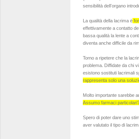
sensibilità dell'organo intr
La qualità della lacrima è
fon
effettivamente a contatto d
bassa qualità la lente a conta
diventa anche difficile da r
Torno a ripetere che la lac
problema. Diffidate da chi v
esistono sostituti lacrimali s
rappresenta solo una solu
Molto importante sarebbe a
Assumo farmaci particolari? 
Spero di poter dare uno sti
aver valutato il tipo di lacri