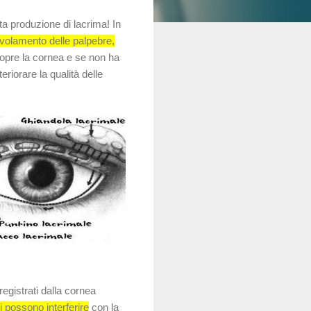
 produzione di lacrima! In
civolamento delle palpebre,
opre la cornea e se non ha
riorare la qualità delle
registrati dalla cornea
hi possono interferire
con la