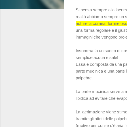
Si pensa sempre alla lacri
realtà abbiamo sempre un sot
nutrire la cornea, fornire o
una forma regolare e il gius
immagini che vengono proiett
Insomma fa un sacco di cos
semplice acqua e sale!
Essa è composta da una part
parte mucinica e una parte l
palpebre.
La parte mucinica serve a m
lipidica ad evitare che evap
La lacrimazione viene stimol
tramite gli attriti delle pal
(motivo per cui se c'è aria