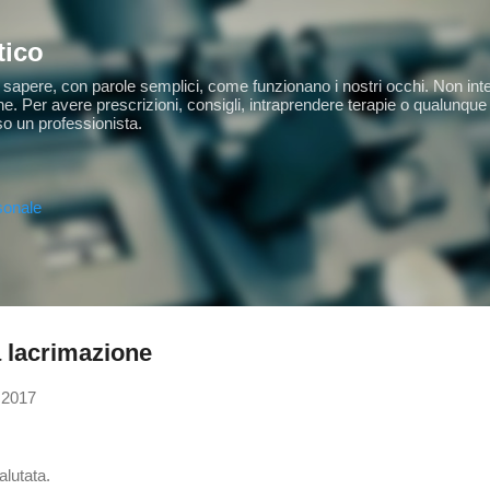
Passa ai contenuti principali
tico
ar sapere, con parole semplici, come funzionano i nostri occhi. Non int
he. Per avere prescrizioni, consigli, intraprendere terapie o qualunque 
so un professionista.
sonale
a lacrimazione
 2017
lutata.