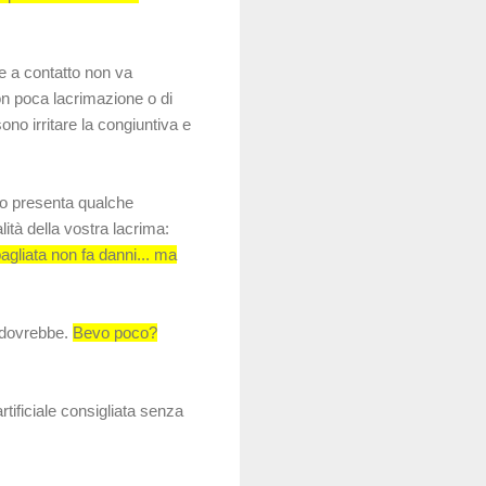
te a contatto non va
on poca lacrimazione o di
sono irritare la congiuntiva e
do presenta qualche
ità della vostra lacrima:
bagliata non fa danni... ma
 dovrebbe.
Bevo poco?
tificiale consigliata senza