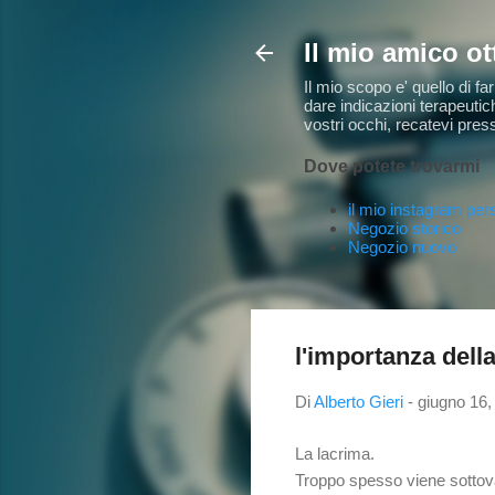
Il mio amico ot
Il mio scopo e' quello di f
dare indicazioni terapeutic
vostri occhi, recatevi pres
Dove potete trovarmi
il mio instagram per
Negozio storico
Negozio nuovo
l'importanza dell
Di
Alberto Gieri
-
giugno 16,
La lacrima.
Troppo spesso viene sottova