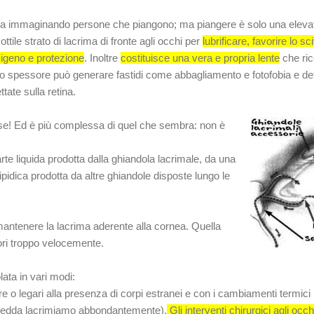
ma immaginando persone che piangono; ma piangere è solo una elevata
tile strato di lacrima di fronte agli occhi per
lubrificare, favorire lo s
ssigeno e protezione
. Inoltre
costituisce una vera e propria lente
che ric
to spessore può generare fastidi come abbagliamento e fotofobia e dete
ate sulla retina.
e! Ed è più complessa di quel che sembra: non è
e liquida prodotta dalla ghiandola lacrimale, da una
ipidica prodotta da altre ghiandole disposte lungo le
antenere la lacrima aderente alla cornea. Quella
ori troppo velocemente.
ata in vari modi:
pebre o legari alla presenza di corpi estranei e con i cambiamenti termici 
 fredda lacrimiamo abbondantemente).
Gli interventi chirurgici agli occ